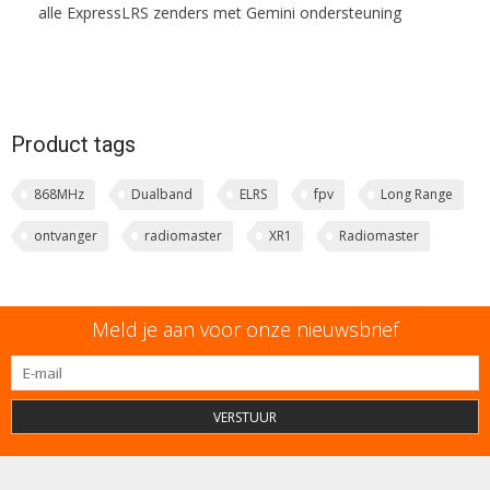
alle ExpressLRS zenders met Gemini ondersteuning
Product tags
868MHz
Dualband
ELRS
fpv
Long Range
ontvanger
radiomaster
XR1
Radiomaster
Meld je aan voor onze nieuwsbrief
VERSTUUR