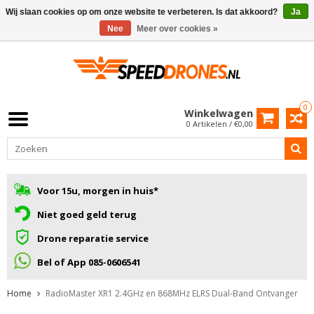
Wij slaan cookies op om onze website te verbeteren. Is dat akkoord?
Ja
Nee
Meer over cookies »
0
Winkelwagen
0 Artikelen / €0,00
Voor 15u, morgen in huis*
Niet goed geld terug
Drone reparatie service
Bel of App 085-0606541
Home
RadioMaster XR1 2.4GHz en 868MHz ELRS Dual-Band Ontvanger