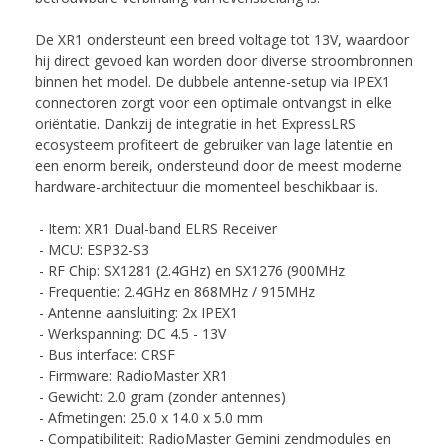
De XR1 ondersteunt een breed voltage tot 13V, waardoor
hij direct gevoed kan worden door diverse stroombronnen
binnen het model. De dubbele antenne-setup via IPEX1
connectoren zorgt voor een optimale ontvangst in elke
oriëntatie. Dankzij de integratie in het ExpressLRS
ecosysteem profiteert de gebruiker van lage latentie en
een enorm bereik, ondersteund door de meest moderne
hardware-architectuur die momenteel beschikbaar is.
- Item: XR1 Dual-band ELRS Receiver
- MCU: ESP32-S3
- RF Chip: SX1281 (2.4GHz) en SX1276 (900MHz
- Frequentie: 2.4GHz en 868MHz / 915MHz
- Antenne aansluiting: 2x IPEX1
- Werkspanning: DC 4.5 - 13V
- Bus interface: CRSF
- Firmware: RadioMaster XR1
- Gewicht: 2.0 gram (zonder antennes)
- Afmetingen: 25.0 x 14.0 x 5.0 mm
- Compatibiliteit: RadioMaster Gemini zendmodules en