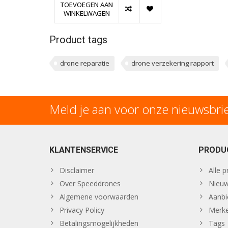
TOEVOEGEN AAN
WINKELWAGEN
Product tags
drone reparatie
drone verzekering rapport
Meld je aan voor onze nieuwsbri
KLANTENSERVICE
PRODU
Disclaimer
Alle 
Over Speeddrones
Nieuw
Algemene voorwaarden
Aanbi
Privacy Policy
Merk
Betalingsmogelijkheden
Tags