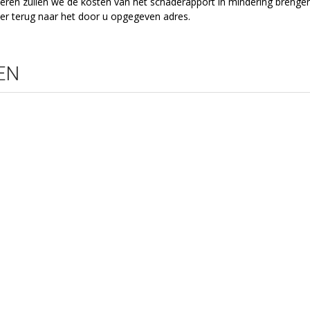
oeren zullen we de kosten van het schaderapport in mindering brengen
er terug naar het door u opgegeven adres.
EN