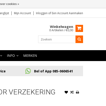
over cookies »
anglijst
Mijn Account
Inloggen
of
Een Account Aanmaken
Winkelwagen
0 Artikelen / €0,00
INFO
MERKEN
vice
Bel of App 085-0606541
OR VERZEKERING