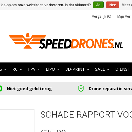
kies op om onze website te verbeteren. Is dat akkoord?
Ja
Nee
Meer 
Vergelijk (0)
Mijn Verl
S
RC
FPV
LIPO
3D-PRINT
SALE
DIENST
Niet goed geld terug
Drone reparatie ser
SCHADE RAPPORT VO