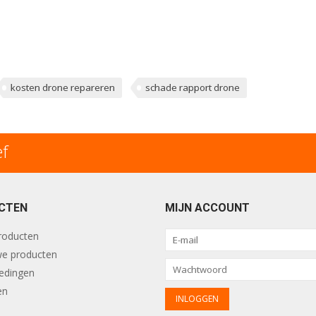
kosten drone repareren
schade rapport drone
ef
CTEN
MIJN ACCOUNT
producten
e producten
edingen
en