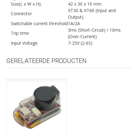
Size(L x W x H):
42 x 30 x 10 mm
XT30 & XT60 (Input and
Connector
Output)
Switchable current threshold
1A/2A
3ms (Short-Circuit) / 10ms
Trip time
(Over-Current)
Input Voltage
7-25V (2-6S)
GERELATEERDE PRODUCTEN