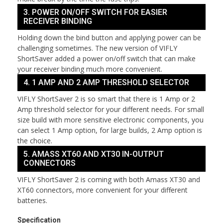
3. POWER ON/OFF SWITCH FOR EASIER
RECEIVER BINDING
Holding down the bind button and applying power can be
challenging sometimes. The new version of VIFLY
ShortSaver added a power on/off switch that can make
your receiver binding much more convenient.
4. 1 AMP AND 2 AMP THRESHOLD SELECTOR
VIFLY ShortSaver 2 is so smart that there is 1 Amp or 2
Amp threshold selector for your different needs. For small
size build with more sensitive electronic components, you
can select 1 Amp option, for large builds, 2 Amp option is
the choice.
5. AMASS XT60 AND XT30 IN-OUTPUT
CONNECTORS
VIFLY ShortSaver 2 is coming with both Amass XT30 and
XT60 connectors, more convenient for your different
batteries.
Specification