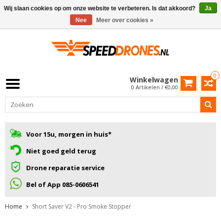
Wij slaan cookies op om onze website te verbeteren. Is dat akkoord?
Ja
Nee
Meer over cookies »
0
Winkelwagen
0 Artikelen / €0,00
Voor 15u, morgen in huis*
Niet goed geld terug
Drone reparatie service
Bel of App 085-0606541
Home
Short Saver V2 - Pro Smoke Stopper