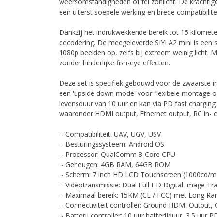
weersomstandigheden of fel zonlicht. De kracht
een uiterst soepele werking en brede compatibilitei
Dankzij het indrukwekkende bereik tot 15 kilomete
decodering. De meegeleverde SIYI A2 mini is een s
1080p beelden op, zelfs bij extreem weinig licht.
zonder hinderlijke fish-eye effecten.
Deze set is specifiek gebouwd voor de zwaarste i
een 'upside down mode' voor flexibele montage op
levensduur van 10 uur en kan via PD fast charging
waaronder HDMI output, Ethernet output, RC in- e
- Compatibiliteit: UAV, UGV, USV
- Besturingssysteem: Android OS
- Processor: QualComm 8-Core CPU
- Geheugen: 4GB RAM, 64GB ROM
- Scherm: 7 inch HD LCD Touchscreen (1000cd/m2
- Videotransmissie: Dual Full HD Digital Image T
- Maximaal bereik: 15KM (CE / FCC) met Long Ra
- Connectiviteit controller: Ground HDMI Output,
- Batterij controller: 10 uur batterijduur, 3.5 uur 