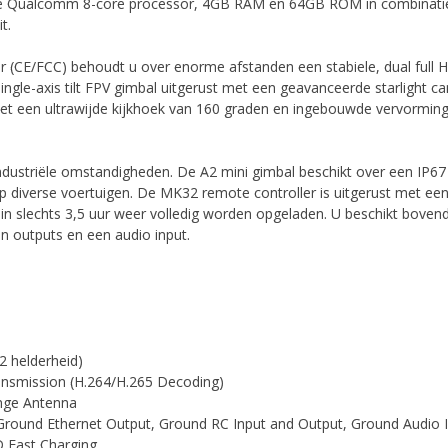
ige Qualcomm 8-core processor, 4GB RAM en 64GB ROM in combinatie
t.
r (CE/FCC) behoudt u over enorme afstanden een stabiele, dual full HD
ingle-axis tilt FPV gimbal uitgerust met een geavanceerde starlight 
 Met een ultrawijde kijkhoek van 160 graden en ingebouwde vervorming
ndustriële omstandigheden. De A2 mini gimbal beschikt over een IP67
 diverse voertuigen. De MK32 remote controller is uitgerust met een
 in slechts 3,5 uur weer volledig worden opgeladen. U beschikt boven
n outputs en een audio input.
 helderheid)
ransmission (H.264/H.265 Decoding)
nge Antenna
 Ground Ethernet Output, Ground RC Input and Output, Ground Audio 
PD Fast Charging