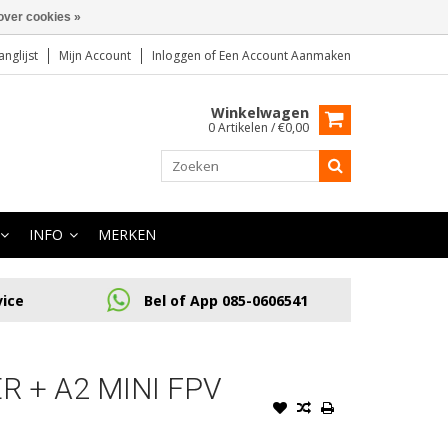
over cookies »
anglijst
Mijn Account
Inloggen
of
Een Account Aanmaken
Winkelwagen
0 Artikelen / €0,00
INFO
MERKEN
vice
Bel of App 085-0606541
R + A2 MINI FPV