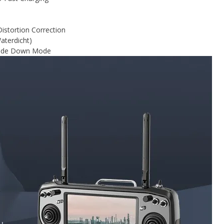
istortion Correction
aterdicht)
pside Down Mode