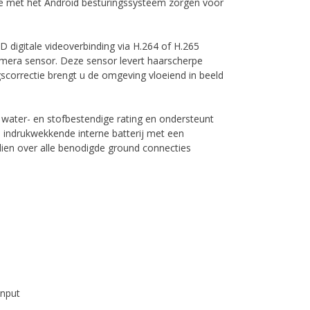
 met het Android besturingssysteem zorgen voor
 digitale videoverbinding via H.264 of H.265
camera sensor. Deze sensor levert haarscherpe
scorrectie brengt u de omgeving vloeiend in beeld
 water- en stofbestendige rating en ondersteunt
 indrukwekkende interne batterij met een
dien over alle benodigde ground connecties
Input