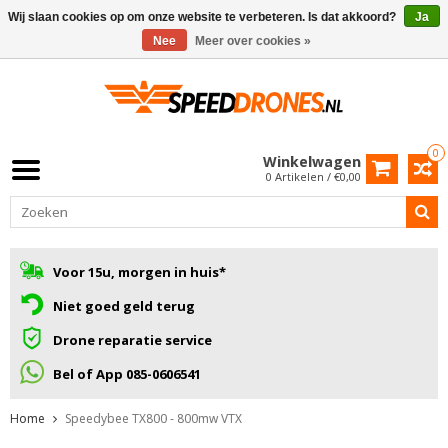
Wij slaan cookies op om onze website te verbeteren. Is dat akkoord?
Ja
Nee
Meer over cookies »
0
Winkelwagen
0 Artikelen / €0,00
Voor 15u, morgen in huis*
Niet goed geld terug
Drone reparatie service
Bel of App 085-0606541
Home
Speedybee TX800 - 800mw VTX