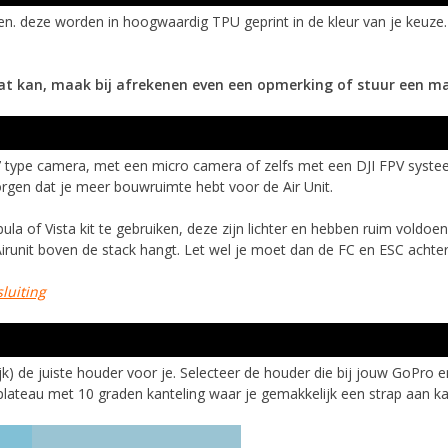
llen. deze worden in hoogwaardig TPU geprint in de kleur van je keuz
dat kan, maak bij afrekenen even een opmerking of stuur een ma
77 type camera, met een micro camera of zelfs met een DJI FPV syst
orgen dat je meer bouwruimte hebt voor de Air Unit.
of Vista kit te gebruiken, deze zijn lichter en hebben ruim voldoende 
runit boven de stack hangt. Let wel je moet dan de FC en ESC achter
sluiting
) de juiste houder voor je. Selecteer de houder die bij jouw GoPro en 
lateau met 10 graden kanteling waar je gemakkelijk een strap aan k