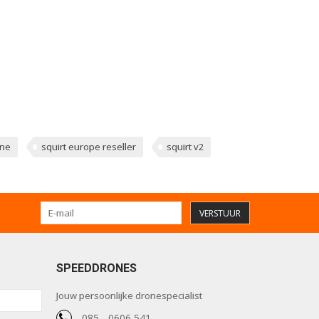
one
squirt europe reseller
squirt v2
VERSTUUR
SPEEDDRONES
Jouw persoonlijke dronespecialist
085 - 0606 541