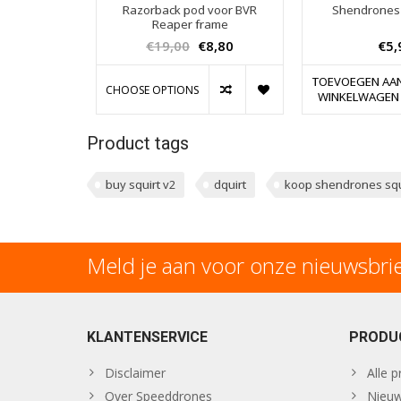
Razorback pod voor BVR
Shendrones 
Reaper frame
€19,00
€8,80
€5,
TOEVOEGEN AA
CHOOSE OPTIONS
WINKELWAGEN
Product tags
buy squirt v2
dquirt
koop shendrones squ
Meld je aan voor onze nieuwsbri
KLANTENSERVICE
PRODU
Disclaimer
Alle 
Over Speeddrones
Nieuw