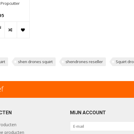
Propcutter
95
N
irt
shen drones squirt
shendrones reseller
Squirt dr
ef
CTEN
MIJN ACCOUNT
producten
e producten