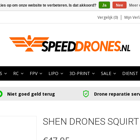
kies op om onze website te verbeteren. Is dat akkoord?
Ja
Nee
Meer 
Vergelijk (0)
Mijn Verl
S
RC
FPV
LIPO
3D-PRINT
SALE
DIENST
Niet goed geld terug
Drone reparatie ser
SHEN DRONES SQUIRT 