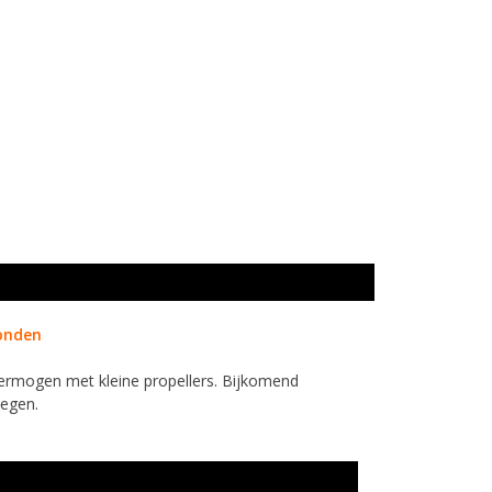
zonden
ermogen met kleine propellers. Bijkomend
iegen.