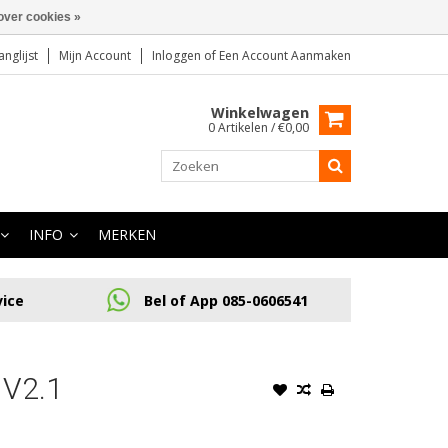
over cookies »
anglijst
Mijn Account
Inloggen
of
Een Account Aanmaken
Winkelwagen
0 Artikelen / €0,00
INFO
MERKEN
vice
Bel of App 085-0606541
V2.1