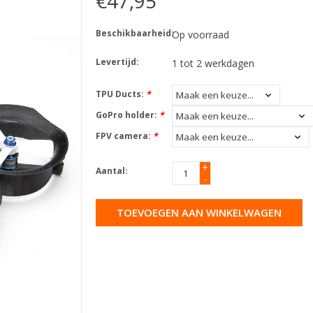
€47,95
Beschikbaarheid:
Op voorraad
Levertijd:
1 tot 2 werkdagen
TPU Ducts:
*
GoPro holder:
*
FPV camera:
*
+
Aantal:
-
TOEVOEGEN AAN WINKELWAGEN