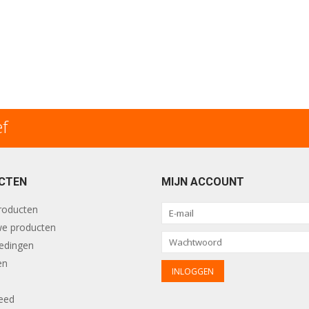
ef
CTEN
MIJN ACCOUNT
producten
e producten
edingen
en
eed