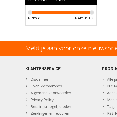
Minimale: €
0
Maximum: €
60
Meld je aan voor onze nieuwsbri
KLANTENSERVICE
PRODU
Disclaimer
Alle 
Over Speeddrones
Nieuw
Algemene voorwaarden
Aanbi
Privacy Policy
Merk
Betalingsmogelijkheden
Tags
Zendingen en retouren
RSS-f