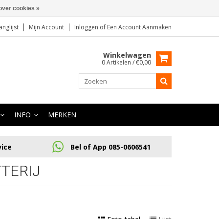
over cookies »
anglijst
Mijn Account
Inloggen
of
Een Account Aanmaken
Winkelwagen
0 Artikelen / €0,00
INFO
MERKEN
vice
Bel of App 085-0606541
TERIJ