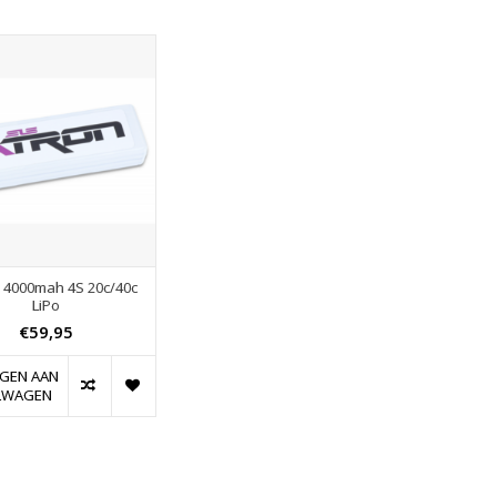
4000mah 4S 20c/40c
LiPo
€59,95
GEN AAN
LWAGEN