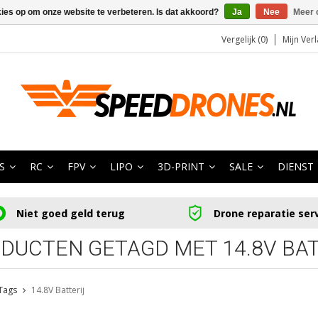
kies op om onze website te verbeteren. Is dat akkoord?
Ja
Nee
Meer 
Vergelijk (0)
Mijn Verl
S
RC
FPV
LIPO
3D-PRINT
SALE
DIENST
Niet goed geld terug
Drone reparatie ser
DUCTEN GETAGD MET 14.8V BAT
Tags
14.8V Batterij