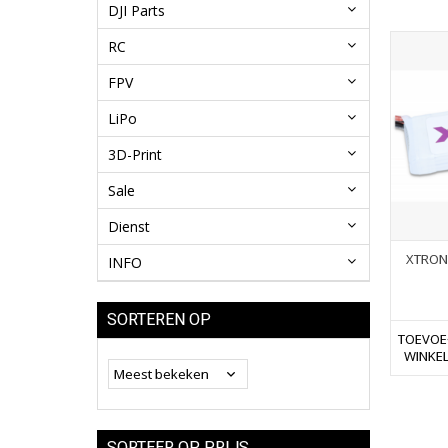
DJI Parts
RC
FPV
LiPo
3D-Print
Sale
Dienst
XTRON 
INFO
SORTEREN OP
TOEVOE
WINKE
SORTEER OP PRIJS