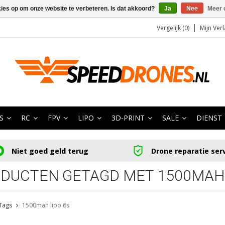
kies op om onze website te verbeteren. Is dat akkoord?
Ja
Nee
Meer 
Vergelijk (0)
Mijn Verl
S
RC
FPV
LIPO
3D-PRINT
SALE
DIENST
Niet goed geld terug
Drone reparatie ser
DUCTEN GETAGD MET 1500MAH 
Tags
1500mah lipo 6s