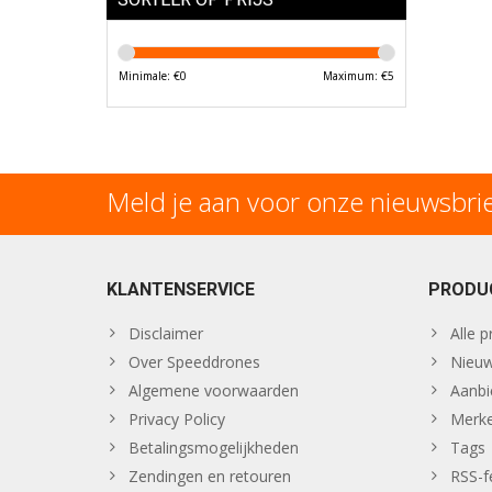
Minimale: €
0
Maximum: €
5
Meld je aan voor onze nieuwsbri
KLANTENSERVICE
PRODU
Disclaimer
Alle 
Over Speeddrones
Nieuw
Algemene voorwaarden
Aanbi
Privacy Policy
Merk
Betalingsmogelijkheden
Tags
Zendingen en retouren
RSS-f