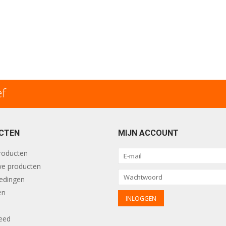
ef
CTEN
MIJN ACCOUNT
producten
e producten
edingen
en
eed