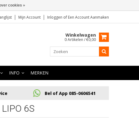
over cookies »
anglijst
Mijn Account
Inloggen
of
Een Account Aanmaken
Winkelwagen
0 Artikelen / €0,00
INFO
MERKEN
vice
Bel of App 085-0606541
LIPO 6S