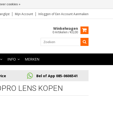
over cookies »
anglijst
Mijn Account
Inloggen
of
Een Account Aanmaken
Winkelwagen
0 Artikelen / €0,00
INFO
MERKEN
vice
Bel of App 085-0606541
OPRO LENS KOPEN