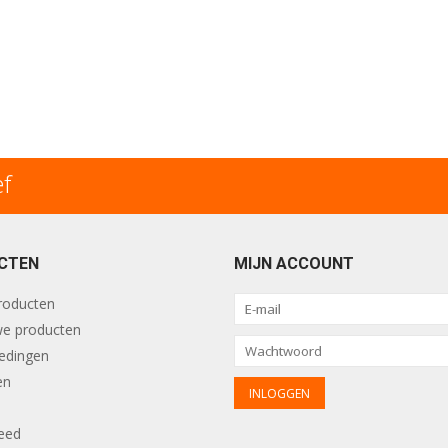
ef
CTEN
MIJN ACCOUNT
producten
e producten
edingen
en
eed