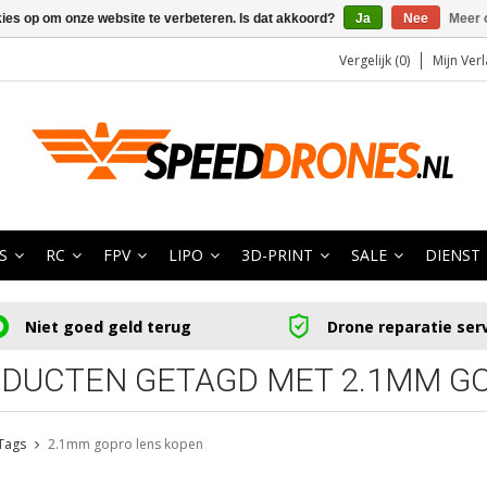
kies op om onze website te verbeteren. Is dat akkoord?
Ja
Nee
Meer 
Vergelijk (0)
Mijn Verl
S
RC
FPV
LIPO
3D-PRINT
SALE
DIENST
Niet goed geld terug
Drone reparatie ser
DUCTEN GETAGD MET 2.1MM G
Tags
2.1mm gopro lens kopen