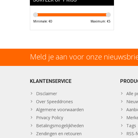
Minimale: €
0
Maximum: €
5
Meld je aan voor onze nieuwsbri
KLANTENSERVICE
PRODU
Disclaimer
Alle 
Over Speeddrones
Nieuw
Algemene voorwaarden
Aanbi
Privacy Policy
Merk
Betalingsmogelijkheden
Tags
Zendingen en retouren
RSS-f