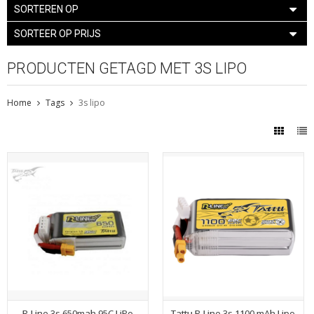
SORTEREN OP
SORTEER OP PRIJS
PRODUCTEN GETAGD MET 3S LIPO
Home
Tags
3s lipo
R-Line 3s 650mah 95C LiPo
Tattu R-Line 3s 1100 mAh Lipo