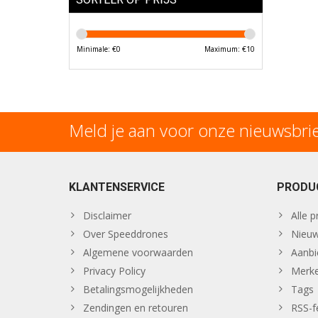
Minimale: €
0
Maximum: €
10
Meld je aan voor onze nieuwsbri
KLANTENSERVICE
PRODU
Disclaimer
Alle 
Over Speeddrones
Nieuw
Algemene voorwaarden
Aanbi
Privacy Policy
Merk
Betalingsmogelijkheden
Tags
Zendingen en retouren
RSS-f