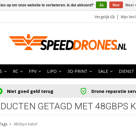
kies op om onze website te verbeteren. Is dat akkoord?
Ja
Nee
Meer 
Vergelijk (0)
Mijn Verl
S
RC
FPV
LIPO
3D-PRINT
SALE
DIENST
Niet goed geld terug
Drone reparatie ser
DUCTEN GETAGD MET 48GBPS 
Tags
48Gbps kabel