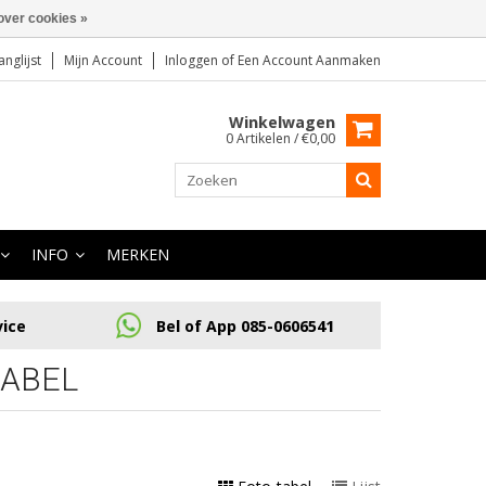
over cookies »
anglijst
Mijn Account
Inloggen
of
Een Account Aanmaken
Winkelwagen
0 Artikelen / €0,00
INFO
MERKEN
vice
Bel of App 085-0606541
KABEL