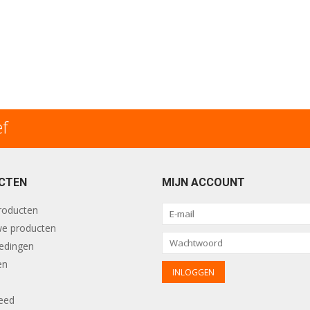
ef
CTEN
MIJN ACCOUNT
producten
e producten
edingen
en
eed