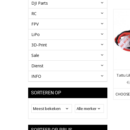
DJI Parts
RC
FPV
LiPo
3D-Print
Sale
Dienst
Tattu L
INFO
€
SORTEREN OP
CHOOSE
SORTEER OP PRIJS