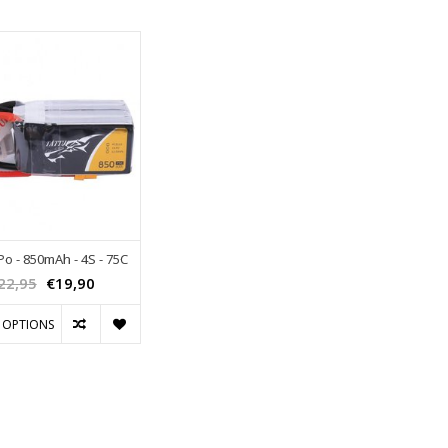
iPo - 850mAh - 4S - 75C
22,95
€19,90
 OPTIONS