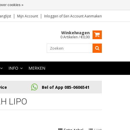
over cookies »
anglijst
Mijn Account
Inloggen
of
Een Account Aanmaken
Winkelwagen
0 Artikelen / €0,00
INFO
MERKEN
vice
Bel of App 085-0606541
H LIPO