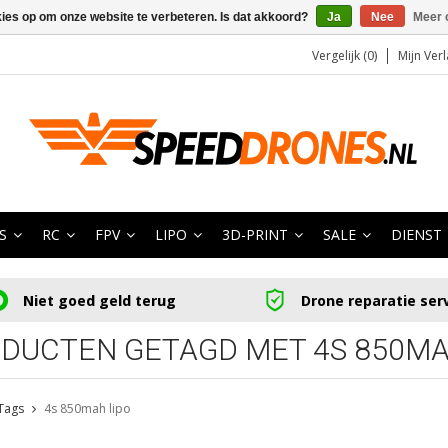
kies op om onze website te verbeteren. Is dat akkoord?
Ja
Nee
Meer 
Vergelijk (0)
Mijn Verl
S
RC
FPV
LIPO
3D-PRINT
SALE
DIENST
Niet goed geld terug
Drone reparatie ser
DUCTEN GETAGD MET 4S 850MA
Tags
4s 850mah lipo