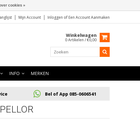
over cookies »
anglijst
Mijn Account
Inloggen
of
Een Account Aanmaken
Winkelwagen
0 Artikelen / €0,00
INFO
MERKEN
vice
Bel of App 085-0606541
OPELLOR