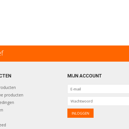
ef
CTEN
MIJN ACCOUNT
producten
e producten
edingen
en
eed