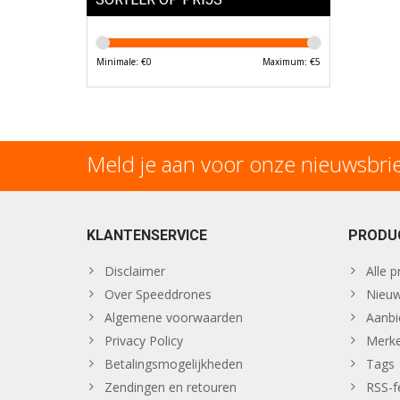
Minimale: €
0
Maximum: €
5
Meld je aan voor onze nieuwsbri
KLANTENSERVICE
PRODU
Disclaimer
Alle 
Over Speeddrones
Nieuw
Algemene voorwaarden
Aanbi
Privacy Policy
Merk
Betalingsmogelijkheden
Tags
Zendingen en retouren
RSS-f