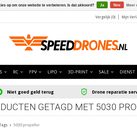
kies op om onze website te verbeteren. Is dat akkoord?
Ja
Nee
Meer 
Vergelijk (0)
Mijn Verl
S
RC
FPV
LIPO
3D-PRINT
SALE
DIENST
Niet goed geld terug
Drone reparatie ser
DUCTEN GETAGD MET 5030 PR
Tags
5030 propellor