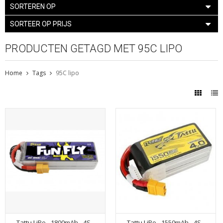
SORTEREN OP
SORTEER OP PRIJS
PRODUCTEN GETAGD MET 95C LIPO
Home
Tags
95C lipo
Tattu LiPo - 1800mAh - 4S -
Tattu LiPo - 1550mAh - 4S -