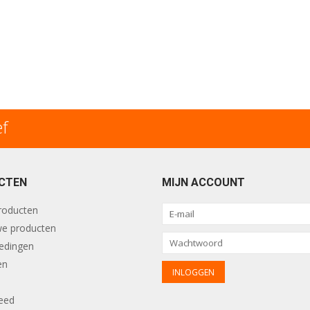
ef
CTEN
MIJN ACCOUNT
producten
e producten
edingen
en
eed