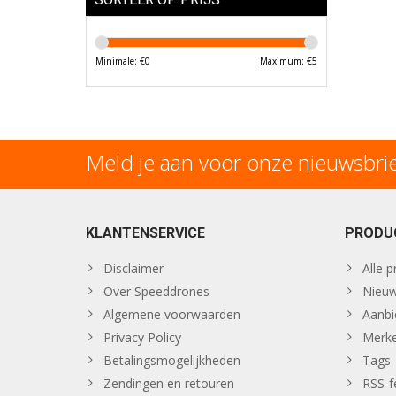
Minimale: €
0
Maximum: €
5
Meld je aan voor onze nieuwsbri
KLANTENSERVICE
PRODU
Disclaimer
Alle 
Over Speeddrones
Nieuw
Algemene voorwaarden
Aanbi
Privacy Policy
Merk
Betalingsmogelijkheden
Tags
Zendingen en retouren
RSS-f