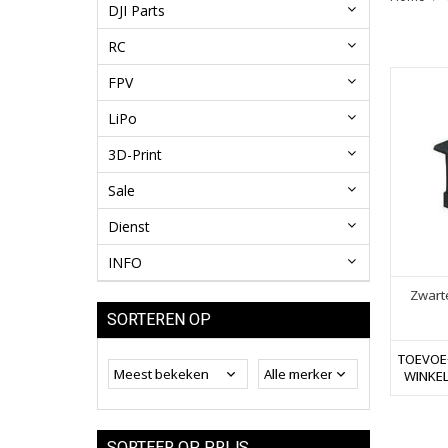
DJI Parts
RC
FPV
LiPo
3D-Print
Sale
Dienst
INFO
Zwart
SORTEREN OP
TOEVOE
WINKE
SORTEER OP PRIJS