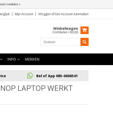
over cookies »
anglijst
Mijn Account
Inloggen
of
Een Account Aanmaken
Winkelwagen
0 Artikelen / €0,00
INFO
MERKEN
vice
Bel of App 085-0606541
KNOP LAPTOP WERKT