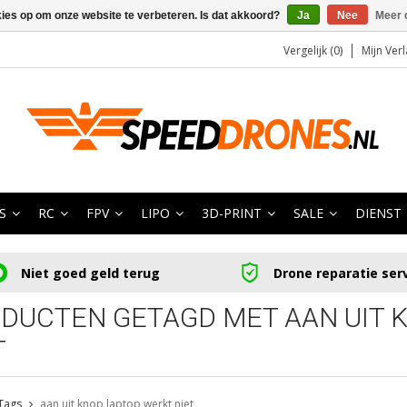
kies op om onze website te verbeteren. Is dat akkoord?
Ja
Nee
Meer 
Vergelijk (0)
Mijn Verl
S
RC
FPV
LIPO
3D-PRINT
SALE
DIENST
Niet goed geld terug
Drone reparatie ser
DUCTEN GETAGD MET AAN UIT 
T
Tags
aan uit knop laptop werkt niet