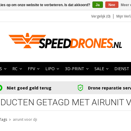
kies op om onze website te verbeteren. Is dat akkoord?
Ja
Nee
Meer 
Vergelijk (0)
Mijn Verl
S
RC
FPV
LIPO
3D-PRINT
SALE
DIENST
Niet goed geld terug
Drone reparatie ser
DUCTEN GETAGD MET AIRUNIT V
Tags
airunit voor dji