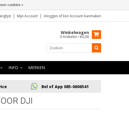
over cookies »
anglijst
Mijn Account
Inloggen
of
Een Account Aanmaken
Winkelwagen
0 Artikelen / €0,00
INFO
MERKEN
vice
Bel of App 085-0606541
OOR DJI