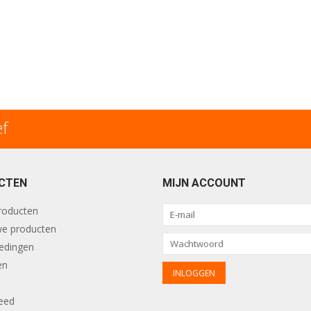
ef
CTEN
MIJN ACCOUNT
producten
e producten
edingen
en
eed