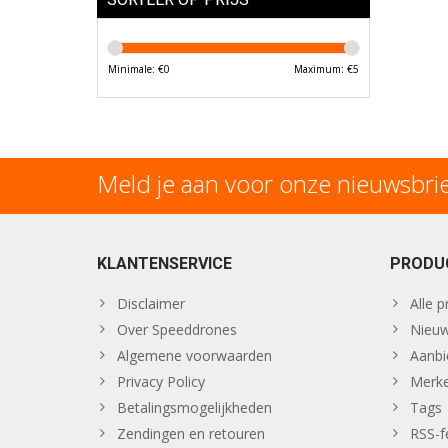
Minimale: €
0
Maximum: €
5
Meld je aan voor onze nieuwsbri
KLANTENSERVICE
PRODU
Disclaimer
Alle 
Over Speeddrones
Nieuw
Algemene voorwaarden
Aanbi
Privacy Policy
Merk
Betalingsmogelijkheden
Tags
Zendingen en retouren
RSS-f