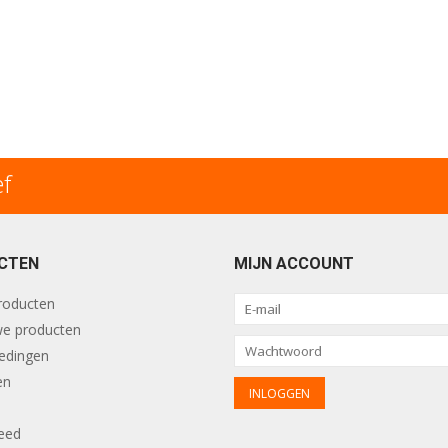
ef
CTEN
MIJN ACCOUNT
producten
e producten
edingen
en
eed