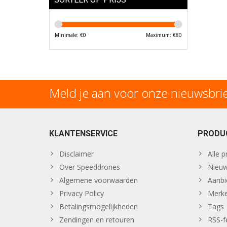
Minimale: €
0
Maximum: €
80
Meld je aan voor onze nieuwsbri
KLANTENSERVICE
PRODU
Disclaimer
Alle 
Over Speeddrones
Nieuw
Algemene voorwaarden
Aanbi
Privacy Policy
Merk
Betalingsmogelijkheden
Tags
Zendingen en retouren
RSS-f