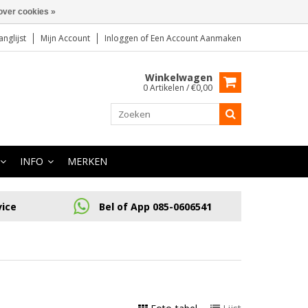
over cookies »
anglijst
Mijn Account
Inloggen
of
Een Account Aanmaken
Winkelwagen
0 Artikelen / €0,00
INFO
MERKEN
vice
Bel of App 085-0606541