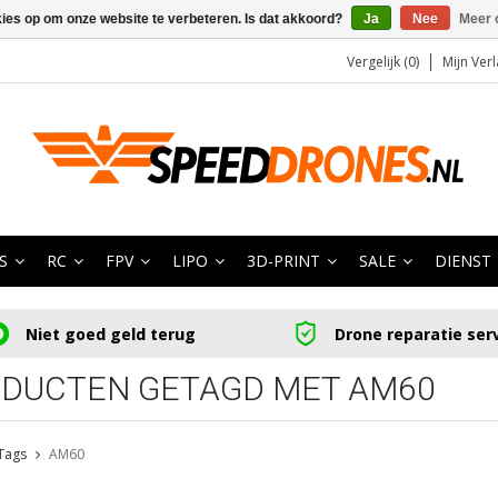
kies op om onze website te verbeteren. Is dat akkoord?
Ja
Nee
Meer 
Vergelijk (0)
Mijn Verl
S
RC
FPV
LIPO
3D-PRINT
SALE
DIENST
Niet goed geld terug
Drone reparatie ser
DUCTEN GETAGD MET AM60
Tags
AM60