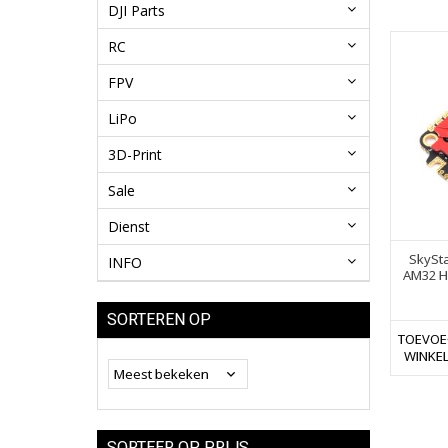
DJI Parts
RC
FPV
LiPo
3D-Print
Sale
Dienst
SkySta
INFO
AM32 H
SORTEREN OP
TOEVOE
WINKE
SORTEER OP PRIJS