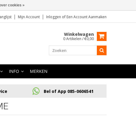
over cookies »
anglijst
Mijn Account
Inloggen
of
Een Account Aanmaken
Winkelwagen
0 Artikelen / €0,00
INFO
MERKEN
vice
Bel of App 085-0606541
ME