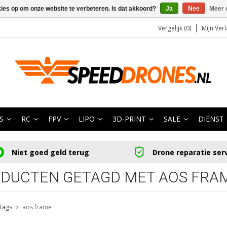
kies op om onze website te verbeteren. Is dat akkoord?
Ja
Nee
Meer 
Vergelijk (0)
Mijn Verl
S
RC
FPV
LIPO
3D-PRINT
SALE
DIENST
Niet goed geld terug
Drone reparatie ser
DUCTEN GETAGD MET AOS FRA
Tags
aos frame