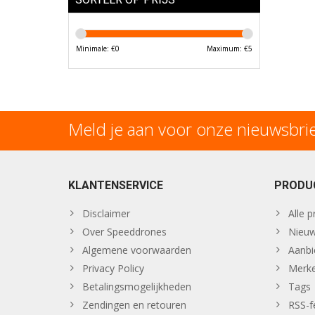
Minimale: €
0
Maximum: €
5
Meld je aan voor onze nieuwsbri
KLANTENSERVICE
PRODU
Disclaimer
Alle 
Over Speeddrones
Nieuw
Algemene voorwaarden
Aanbi
Privacy Policy
Merk
Betalingsmogelijkheden
Tags
Zendingen en retouren
RSS-f