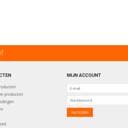
ef
CTEN
MIJN ACCOUNT
producten
e producten
edingen
en
eed