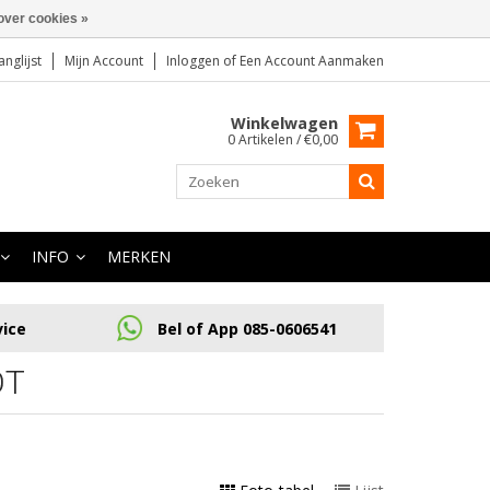
over cookies »
anglijst
Mijn Account
Inloggen
of
Een Account Aanmaken
Winkelwagen
0 Artikelen / €0,00
INFO
MERKEN
vice
Bel of App 085-0606541
OT