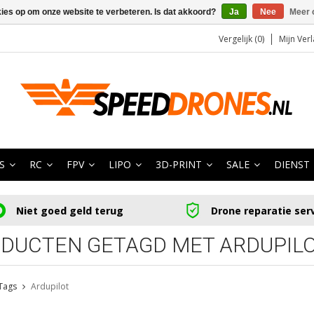
kies op om onze website te verbeteren. Is dat akkoord?
Ja
Nee
Meer 
Vergelijk (0)
Mijn Verl
S
RC
FPV
LIPO
3D-PRINT
SALE
DIENST
Niet goed geld terug
Drone reparatie ser
DUCTEN GETAGD MET ARDUPIL
Tags
Ardupilot