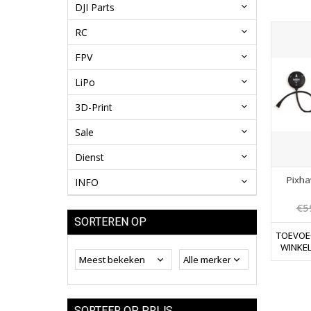
DJI Parts
RC
FPV
LiPo
3D-Print
Sale
Dienst
Pixha
INFO
€5
SORTEREN OP
TOEVOE
WINKE
SORTEER OP PRIJS