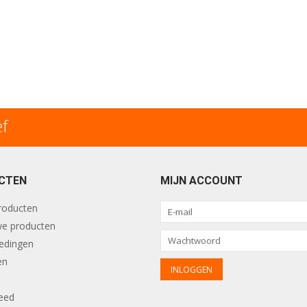
ef
CTEN
MIJN ACCOUNT
producten
e producten
edingen
en
eed