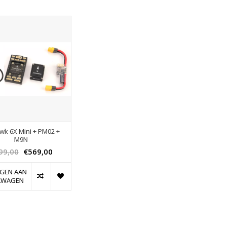
wk 6X Mini + PM02 +
M9N
99,00
€569,00
GEN AAN
LWAGEN