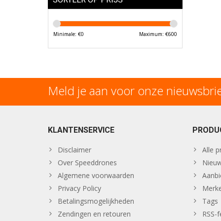
Minimale: €
0
Maximum: €
600
Meld je aan voor onze nieuwsbri
KLANTENSERVICE
PRODU
Disclaimer
Alle 
Over Speeddrones
Nieuw
Algemene voorwaarden
Aanbi
Privacy Policy
Merk
Betalingsmogelijkheden
Tags
Zendingen en retouren
RSS-f