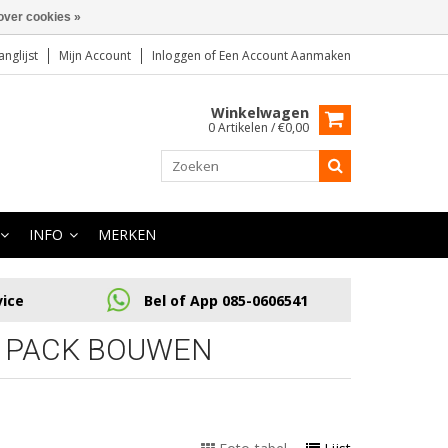
over cookies »
anglijst
Mijn Account
Inloggen
of
Een Account Aanmaken
Winkelwagen
0 Artikelen / €0,00
INFO
MERKEN
vice
Bel of App 085-0606541
J PACK BOUWEN