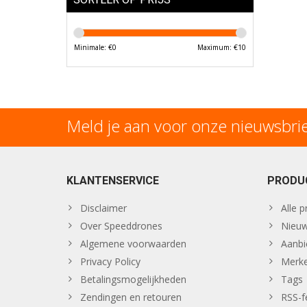
Minimale: €
0
Maximum: €
10
Meld je aan voor onze nieuwsbri
KLANTENSERVICE
PRODU
Disclaimer
Alle 
Over Speeddrones
Nieuw
Algemene voorwaarden
Aanbi
Privacy Policy
Merk
Betalingsmogelijkheden
Tags
Zendingen en retouren
RSS-f