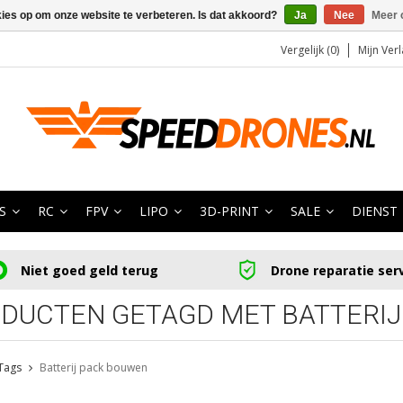
kies op om onze website te verbeteren. Is dat akkoord?
Ja
Nee
Meer 
Vergelijk (0)
Mijn Verl
S
RC
FPV
LIPO
3D-PRINT
SALE
DIENST
Niet goed geld terug
Drone reparatie ser
DUCTEN GETAGD MET BATTERI
Tags
Batterij pack bouwen