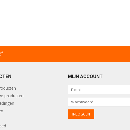
ef
CTEN
MIJN ACCOUNT
producten
e producten
edingen
en
eed