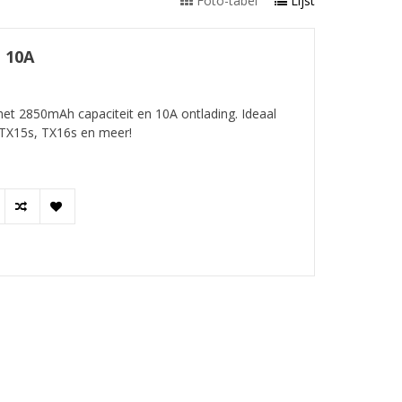
Foto-tabel
Lijst
 10A
et 2850mAh capaciteit en 10A ontlading. Ideaal
TX15s, TX16s en meer!