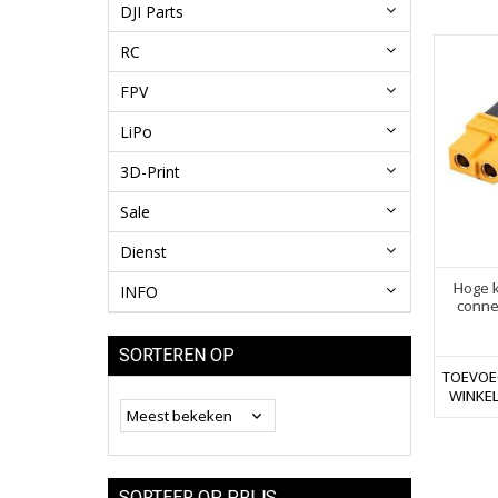
DJI Parts
RC
FPV
LiPo
3D-Print
Sale
Dienst
Hoge k
INFO
conne
SORTEREN OP
TOEVOE
WINKE
SORTEER OP PRIJS