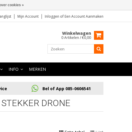
over cookies »
anglijst
Mijn Account
Inloggen
of
Een Account Aanmaken
Winkelwagen
0 Artikelen / €0,00
INFO
MERKEN
vice
Bel of App 085-0606541
 STEKKER DRONE