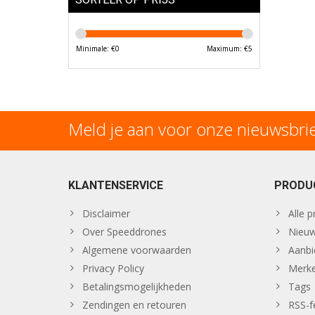
Minimale: €
0
Maximum: €
5
Meld je aan voor onze nieuwsbri
KLANTENSERVICE
PRODU
Disclaimer
Alle 
Over Speeddrones
Nieuw
Algemene voorwaarden
Aanbi
Privacy Policy
Merk
Betalingsmogelijkheden
Tags
Zendingen en retouren
RSS-f