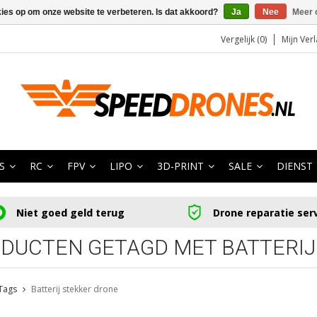
kies op om onze website te verbeteren. Is dat akkoord?
Ja
Nee
Meer 
Vergelijk (0)
Mijn Verl
S
RC
FPV
LIPO
3D-PRINT
SALE
DIENST
Niet goed geld terug
Drone reparatie ser
DUCTEN GETAGD MET BATTERIJ
Tags
Batterij stekker drone