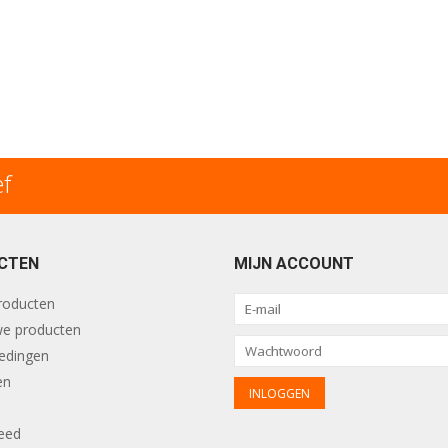
ef
CTEN
MIJN ACCOUNT
producten
e producten
edingen
en
eed