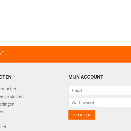
ef
CTEN
MIJN ACCOUNT
producten
e producten
edingen
en
eed