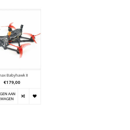
max Babyhawk II
€179,00
GEN AAN
LWAGEN