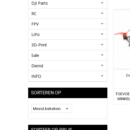
DJI Parts
RC
FPV
LiPo
3D-Print
Sale
Dienst
E
INFO
SORTEREN OP
TOEVOE
WINKE
SORTEER OP PRIJS