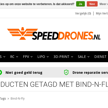
kies op om onze website te verbeteren. Is dat akkoord?
Ja
Nee
Meer 
Vergelijk (0)
Mijn Verl
S
RC
FPV
LIPO
3D-PRINT
SALE
DIENST
Niet goed geld terug
Drone reparatie ser
DUCTEN GETAGD MET BIND-N-F
Tags
Bind-N-Fly