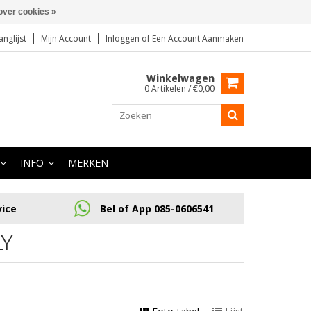
over cookies »
anglijst
Mijn Account
Inloggen
of
Een Account Aanmaken
Winkelwagen
0 Artikelen / €0,00
INFO
MERKEN
vice
Bel of App 085-0606541
LY