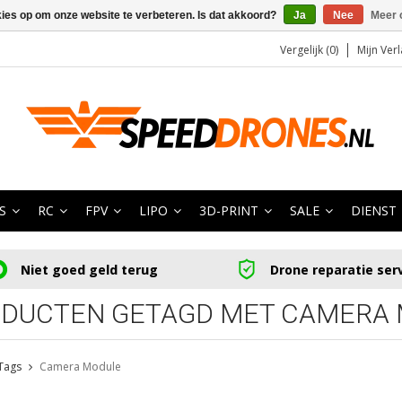
kies op om onze website te verbeteren. Is dat akkoord?
Ja
Nee
Meer 
Vergelijk (0)
Mijn Verl
S
RC
FPV
LIPO
3D-PRINT
SALE
DIENST
Niet goed geld terug
Drone reparatie ser
DUCTEN GETAGD MET CAMERA
Tags
Camera Module