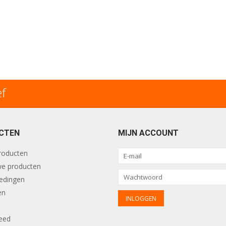
ef
CTEN
MIJN ACCOUNT
producten
e producten
edingen
en
eed