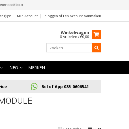
over cookies »
anglijst
Mijn Account
Inloggen
of
Een Account Aanmaken
Winkelwagen
0 Artikelen / €0,00
INFO
MERKEN
vice
Bel of App 085-0606541
 MODULE