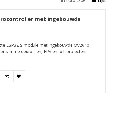
Foto-tabel
Lijst
crocontroller met ingebouwde
cte ESP32-S module met ingebouwde OV2640
or slimme deurbellen, FPV en IoT-projecten.