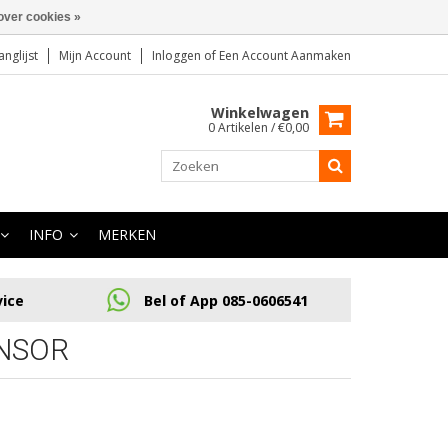
over cookies »
anglijst
Mijn Account
Inloggen
of
Een Account Aanmaken
Winkelwagen
0 Artikelen / €0,00
INFO
MERKEN
vice
Bel of App 085-0606541
NSOR