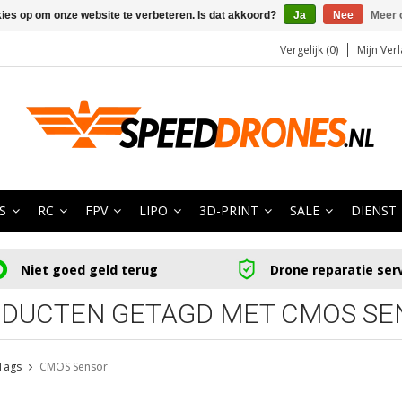
kies op om onze website te verbeteren. Is dat akkoord?
Ja
Nee
Meer 
Vergelijk (0)
Mijn Verl
S
RC
FPV
LIPO
3D-PRINT
SALE
DIENST
Niet goed geld terug
Drone reparatie ser
DUCTEN GETAGD MET CMOS SE
Tags
CMOS Sensor