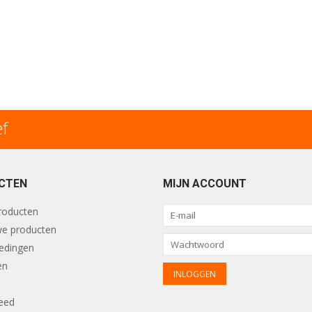
ef
CTEN
MIJN ACCOUNT
producten
e producten
edingen
en
eed