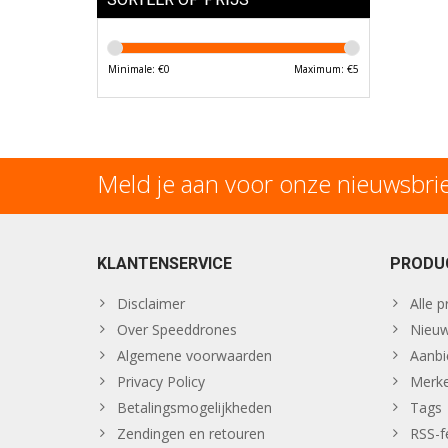
Minimale: €
0
Maximum: €
5
Meld je aan voor onze nieuwsbri
KLANTENSERVICE
PRODU
Disclaimer
Alle 
Over Speeddrones
Nieuw
Algemene voorwaarden
Aanbi
Privacy Policy
Merk
Betalingsmogelijkheden
Tags
Zendingen en retouren
RSS-f