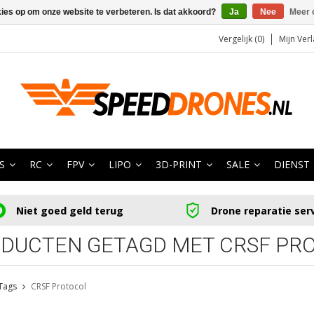
kies op om onze website te verbeteren. Is dat akkoord?
Ja
Nee
Meer 
Vergelijk (0)
Mijn Verl
S
RC
FPV
LIPO
3D-PRINT
SALE
DIENST
Niet goed geld terug
Drone reparatie ser
DUCTEN GETAGD MET CRSF PR
Tags
CRSF Protocol