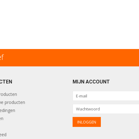
ef
CTEN
MIJN ACCOUNT
producten
e producten
edingen
en
eed