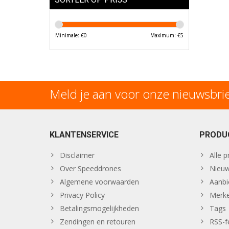
Minimale: €
0
Maximum: €
5
Meld je aan voor onze nieuwsbri
KLANTENSERVICE
PRODU
Disclaimer
Alle 
Over Speeddrones
Nieuw
Algemene voorwaarden
Aanbi
Privacy Policy
Merk
Betalingsmogelijkheden
Tags
Zendingen en retouren
RSS-f