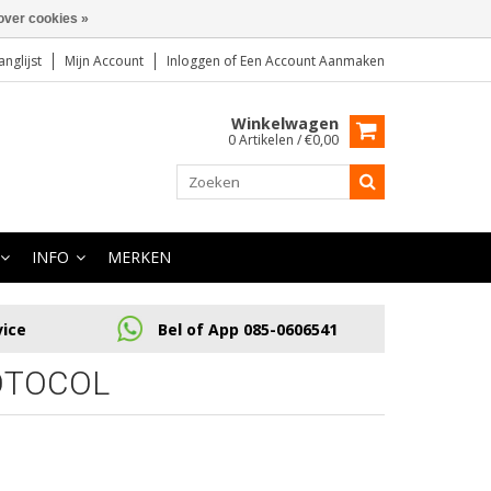
over cookies »
anglijst
Mijn Account
Inloggen
of
Een Account Aanmaken
Winkelwagen
0 Artikelen / €0,00
INFO
MERKEN
vice
Bel of App 085-0606541
OTOCOL