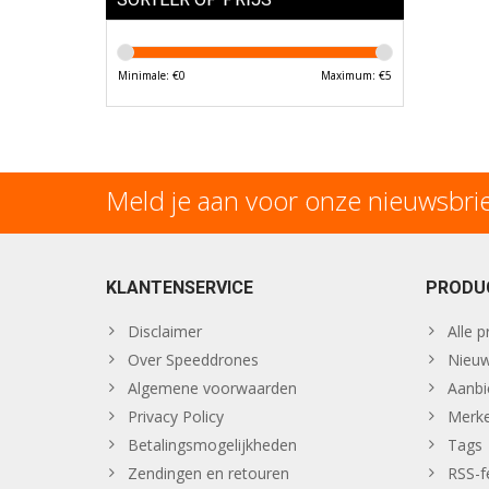
Minimale: €
0
Maximum: €
5
Meld je aan voor onze nieuwsbri
KLANTENSERVICE
PRODU
Disclaimer
Alle 
Over Speeddrones
Nieuw
Algemene voorwaarden
Aanbi
Privacy Policy
Merk
Betalingsmogelijkheden
Tags
Zendingen en retouren
RSS-f