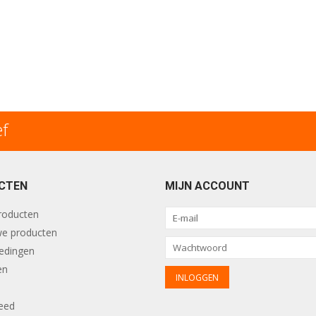
ef
CTEN
MIJN ACCOUNT
producten
e producten
edingen
en
eed