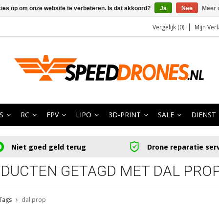
kies op om onze website te verbeteren. Is dat akkoord?
Ja
Nee
Meer 
Vergelijk (0)
Mijn Verl
S
RC
FPV
LIPO
3D-PRINT
SALE
DIENST
Niet goed geld terug
Drone reparatie ser
DUCTEN GETAGD MET DAL PRO
Tags
dal prop