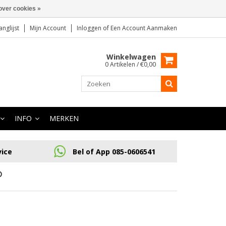
over cookies »
anglijst
Mijn Account
Inloggen
of
Een Account Aanmaken
Winkelwagen
0 Artikelen / €0,00
INFO
MERKEN
vice
Bel of App 085-0606541
P