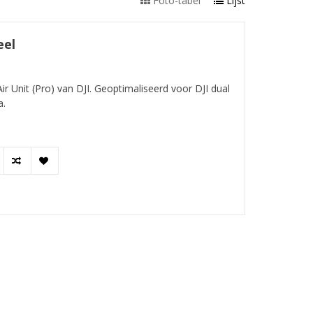
Foto-tabel
Lijst
eel
r Unit (Pro) van DJI. Geoptimaliseerd voor DJI dual
a.