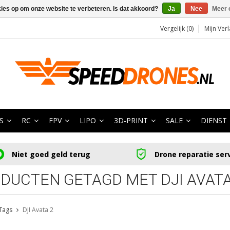
kies op om onze website te verbeteren. Is dat akkoord?
Ja
Nee
Meer 
Vergelijk (0)
Mijn Verl
S
RC
FPV
LIPO
3D-PRINT
SALE
DIENST
Niet goed geld terug
Drone reparatie ser
DUCTEN GETAGD MET DJI AVATA
Tags
DJI Avata 2