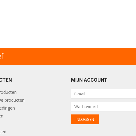
ef
CTEN
MIJN ACCOUNT
producten
e producten
edingen
en
eed