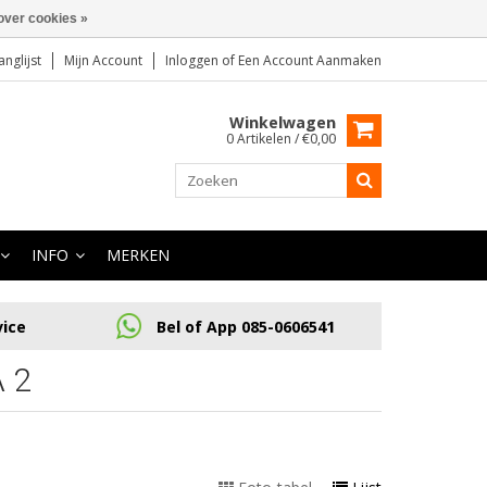
over cookies »
anglijst
Mijn Account
Inloggen
of
Een Account Aanmaken
Winkelwagen
0 Artikelen / €0,00
INFO
MERKEN
vice
Bel of App 085-0606541
 2