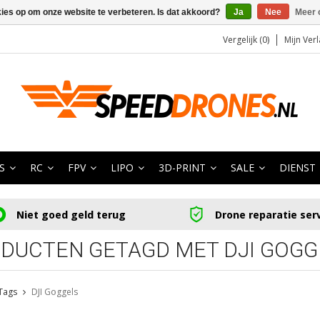
kies op om onze website te verbeteren. Is dat akkoord?
Ja
Nee
Meer 
Vergelijk (0)
Mijn Verl
S
RC
FPV
LIPO
3D-PRINT
SALE
DIENST
Niet goed geld terug
Drone reparatie ser
DUCTEN GETAGD MET DJI GOGG
Tags
DJI Goggels