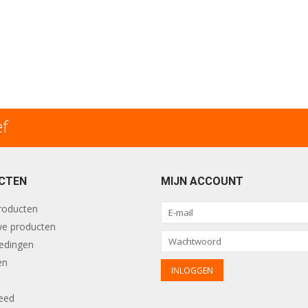
ef
CTEN
MIJN ACCOUNT
producten
e producten
edingen
en
eed