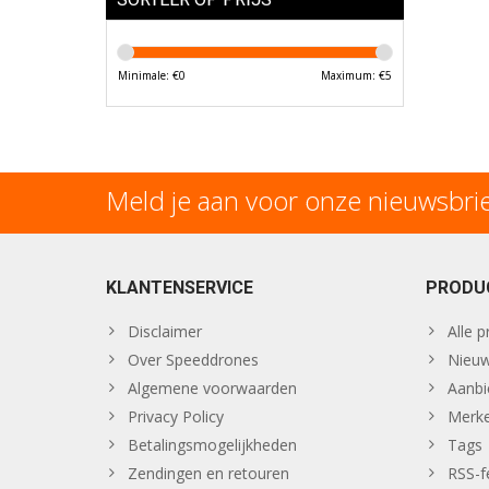
Minimale: €
0
Maximum: €
5
Meld je aan voor onze nieuwsbri
KLANTENSERVICE
PRODU
Disclaimer
Alle 
Over Speeddrones
Nieuw
Algemene voorwaarden
Aanbi
Privacy Policy
Merk
Betalingsmogelijkheden
Tags
Zendingen en retouren
RSS-f