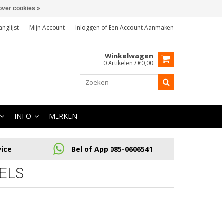
over cookies »
anglijst
Mijn Account
Inloggen
of
Een Account Aanmaken
Winkelwagen
0 Artikelen / €0,00
INFO
MERKEN
vice
Bel of App 085-0606541
ELS