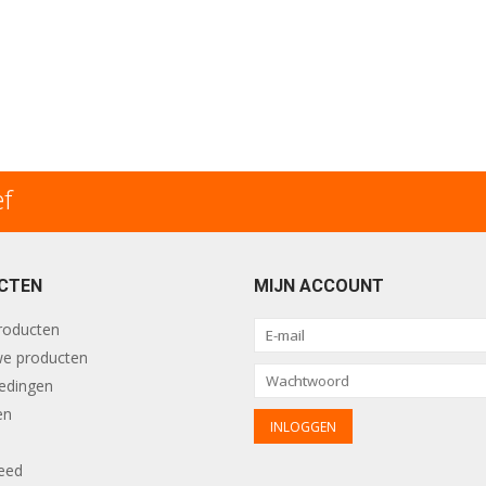
ef
CTEN
MIJN ACCOUNT
producten
e producten
edingen
en
eed