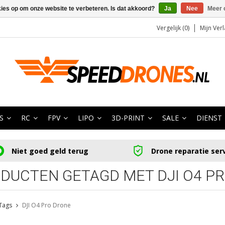
kies op om onze website te verbeteren. Is dat akkoord?
Ja
Nee
Meer 
Vergelijk (0)
Mijn Verl
S
RC
FPV
LIPO
3D-PRINT
SALE
DIENST
Niet goed geld terug
Drone reparatie ser
DUCTEN GETAGD MET DJI O4 P
Tags
DJI O4 Pro Drone