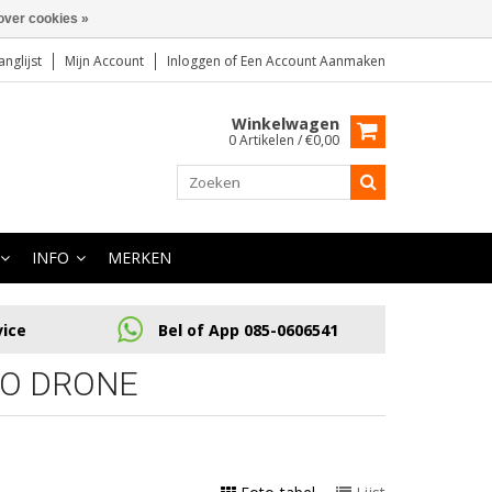
over cookies »
anglijst
Mijn Account
Inloggen
of
Een Account Aanmaken
Winkelwagen
0 Artikelen / €0,00
INFO
MERKEN
vice
Bel of App 085-0606541
RO DRONE