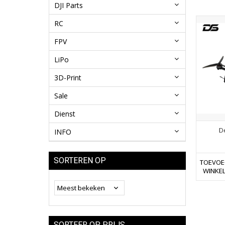
DJI Parts
RC
FPV
LiPo
3D-Print
Sale
Dienst
D
INFO
SORTEREN OP
TOEVOE
WINKE
SORTEER OP PRIJS