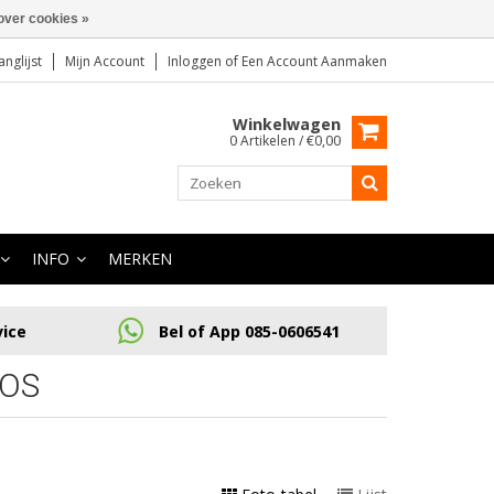
over cookies »
anglijst
Mijn Account
Inloggen
of
Een Account Aanmaken
Winkelwagen
0 Artikelen / €0,00
INFO
MERKEN
vice
Bel of App 085-0606541
OS