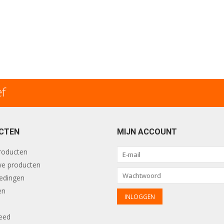
ef
CTEN
MIJN ACCOUNT
producten
e producten
edingen
en
eed