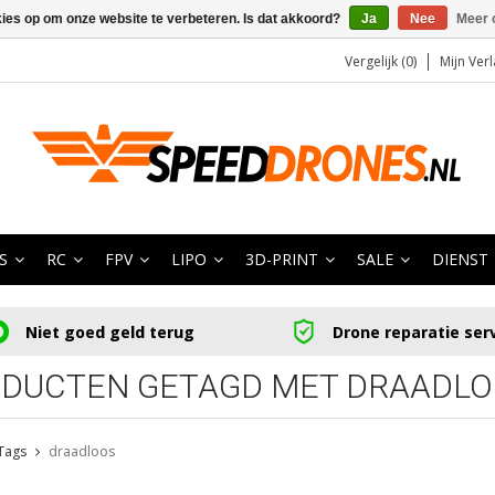
kies op om onze website te verbeteren. Is dat akkoord?
Ja
Nee
Meer 
Vergelijk (0)
Mijn Verl
S
RC
FPV
LIPO
3D-PRINT
SALE
DIENST
Niet goed geld terug
Drone reparatie ser
DUCTEN GETAGD MET DRAADLO
Tags
draadloos