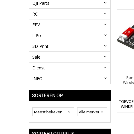
DJI Parts
RC
FPV
LiPo
3D-Print
Sale
Dienst
Spe
INFO
Wirel
SORTEREN OP
TOEVOE
WINKE
SORTEER OP PRIJS