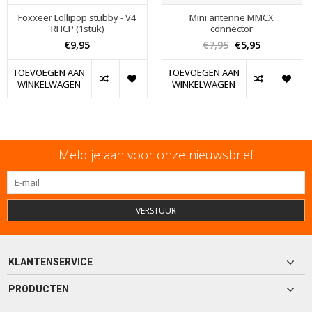
Foxxeer Lollipop stubby - V4
Mini antenne MMCX
RHCP (1stuk)
connector
€9,95
€7,95
€5,95
TOEVOEGEN AAN
TOEVOEGEN AAN
WINKELWAGEN
WINKELWAGEN
Meld je aan voor onze nieuwsbrief
VERSTUUR
KLANTENSERVICE
PRODUCTEN