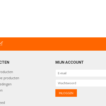
ef
CTEN
MIJN ACCOUNT
producten
e producten
edingen
en
eed