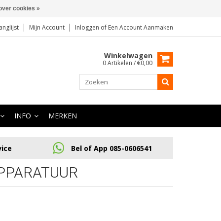
over cookies »
anglijst
Mijn Account
Inloggen
of
Een Account Aanmaken
Winkelwagen
0 Artikelen / €0,00
INFO
MERKEN
vice
Bel of App 085-0606541
PPARATUUR