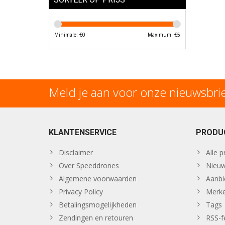
Minimale: €
0
Maximum: €
5
Meld je aan voor onze nieuwsbri
KLANTENSERVICE
PRODU
Disclaimer
Alle 
Over Speeddrones
Nieuw
Algemene voorwaarden
Aanbi
Privacy Policy
Merk
Betalingsmogelijkheden
Tags
Zendingen en retouren
RSS-f