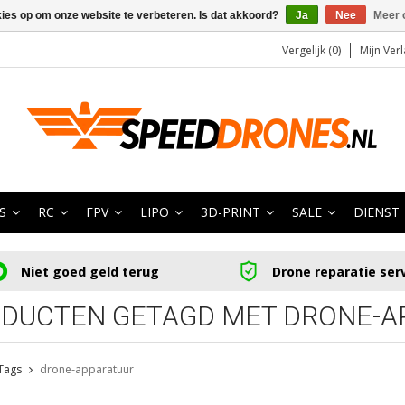
kies op om onze website te verbeteren. Is dat akkoord?
Ja
Nee
Meer 
Vergelijk (0)
Mijn Verl
S
RC
FPV
LIPO
3D-PRINT
SALE
DIENST
Niet goed geld terug
Drone reparatie ser
DUCTEN GETAGD MET DRONE-A
Tags
drone-apparatuur