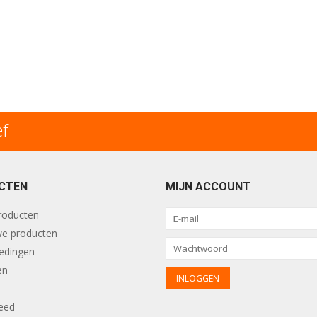
ef
CTEN
MIJN ACCOUNT
producten
e producten
edingen
en
eed