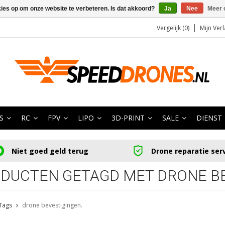
kies op om onze website te verbeteren. Is dat akkoord?
Ja
Nee
Meer 
Vergelijk (0)
Mijn Verl
S
RC
FPV
LIPO
3D-PRINT
SALE
DIENST
Niet goed geld terug
Drone reparatie ser
DUCTEN GETAGD MET DRONE BE
Tags
drone bevestigingen.