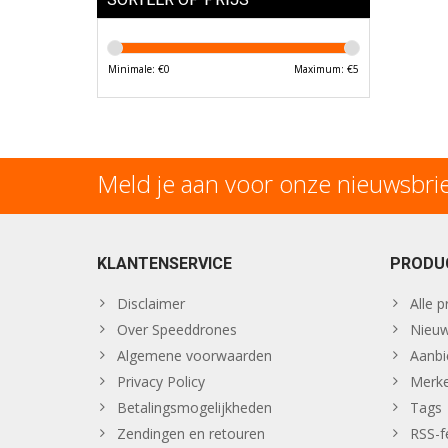
Minimale: €
0
Maximum: €
5
Meld je aan voor onze nieuwsbri
KLANTENSERVICE
PRODU
Disclaimer
Alle 
Over Speeddrones
Nieuw
Algemene voorwaarden
Aanbi
Privacy Policy
Merk
Betalingsmogelijkheden
Tags
Zendingen en retouren
RSS-f