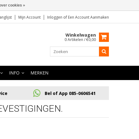
over cookies »
anglijst
Mijn Account
Inloggen
of
Een Account Aanmaken
Winkelwagen
0 Artikelen / €0,00
INFO
MERKEN
vice
Bel of App 085-0606541
VESTIGINGEN.