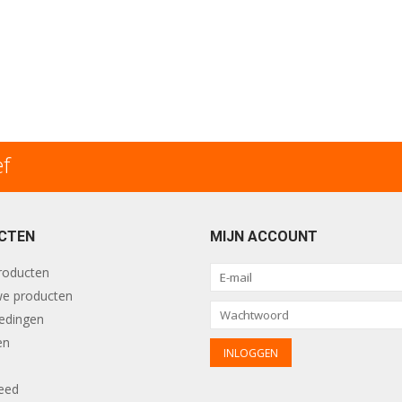
ef
CTEN
MIJN ACCOUNT
producten
e producten
edingen
en
eed