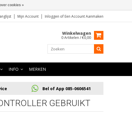
over cookies »
anglijst
Mijn Account
Inloggen
of
Een Account Aanmaken
Winkelwagen
0 Artikelen / €0,00
INFO
MERKEN
vice
Bel of App 085-0606541
ONTROLLER GEBRUIKT