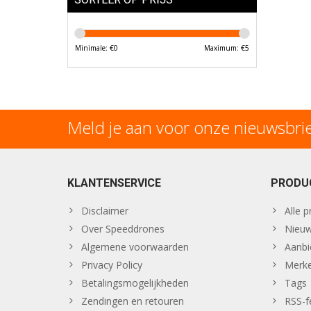
Minimale: €
0
Maximum: €
5
Meld je aan voor onze nieuwsbri
KLANTENSERVICE
PRODU
Disclaimer
Alle 
Over Speeddrones
Nieuw
Algemene voorwaarden
Aanbi
Privacy Policy
Merk
Betalingsmogelijkheden
Tags
Zendingen en retouren
RSS-f