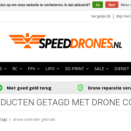
kies op om onze website te verbeteren. Is dat akkoord?
Ja
Nee
Meer 
Vergelijk (0)
Mijn Verl
S
RC
FPV
LIPO
3D-PRINT
SALE
DIENST
Niet goed geld terug
Drone reparatie ser
DUCTEN GETAGD MET DRONE C
Tags
drone controller gebruikt