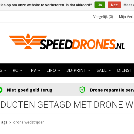
kies op om onze website te verbeteren. Is dat akkoord?
Ja
Nee
Meer 
Vergelijk (0)
Mijn Verl
S
RC
FPV
LIPO
3D-PRINT
SALE
DIENST
Niet goed geld terug
Drone reparatie ser
DUCTEN GETAGD MET DRONE W
Tags
drone wedstrijden