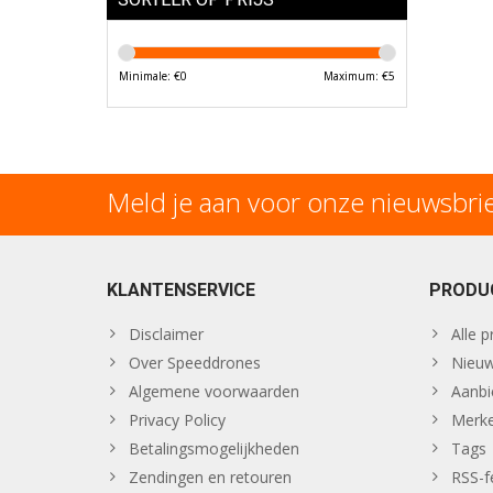
Minimale: €
0
Maximum: €
5
Meld je aan voor onze nieuwsbri
KLANTENSERVICE
PRODU
Disclaimer
Alle 
Over Speeddrones
Nieuw
Algemene voorwaarden
Aanbi
Privacy Policy
Merk
Betalingsmogelijkheden
Tags
Zendingen en retouren
RSS-f