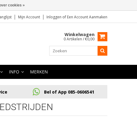
over cookies »
anglijst
Mijn Account
Inloggen
of
Een Account Aanmaken
Winkelwagen
0 Artikelen / €0,00
INFO
MERKEN
vice
Bel of App 085-0606541
EDSTRIJDEN