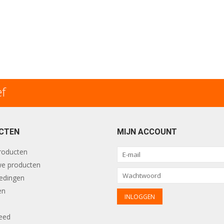
ef
CTEN
MIJN ACCOUNT
producten
e producten
edingen
en
eed