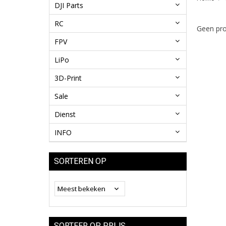
DJI Parts
RC
Geen pro
FPV
LiPo
3D-Print
Sale
Dienst
INFO
SORTEREN OP
SORTEER OP PRIJS