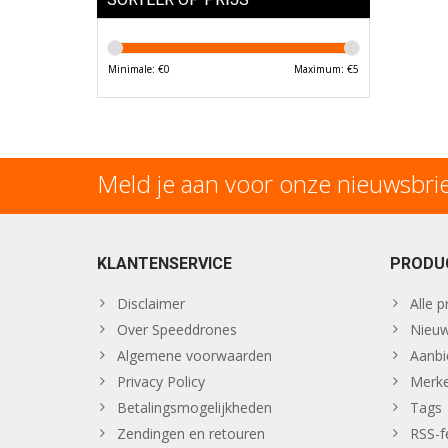
Minimale: €
0
Maximum: €
5
Meld je aan voor onze nieuwsbri
KLANTENSERVICE
PRODU
Disclaimer
Alle 
Over Speeddrones
Nieuw
Algemene voorwaarden
Aanbi
Privacy Policy
Merk
Betalingsmogelijkheden
Tags
Zendingen en retouren
RSS-f