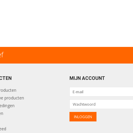
ef
CTEN
MIJN ACCOUNT
producten
e producten
edingen
en
eed