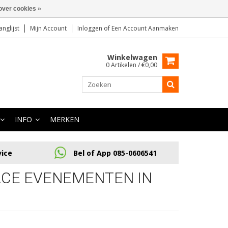
over cookies »
anglijst
Mijn Account
Inloggen
of
Een Account Aanmaken
Winkelwagen
0 Artikelen / €0,00
INFO
MERKEN
vice
Bel of App 085-0606541
CE EVENEMENTEN IN