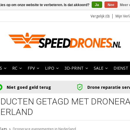
kies op om onze website te verbeteren. Is dat akkoord?
Ja
Nee
Meer 
Vergelijk (0)
Mijn Verl
S
RC
FPV
LIPO
3D-PRINT
SALE
DIENST
Niet goed geld terug
Drone reparatie ser
DUCTEN GETAGD MET DRONERA
ERLAND
Tags
Dronerace evenementen in Nederland