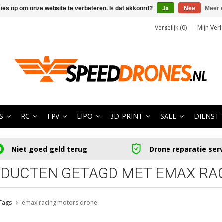
kies op om onze website te verbeteren. Is dat akkoord?
Ja
Nee
Meer 
Vergelijk (0)
Mijn Verl
S
RC
FPV
LIPO
3D-PRINT
SALE
DIENST
Niet goed geld terug
Drone reparatie ser
DUCTEN GETAGD MET EMAX RA
Tags
emax racing motors drone