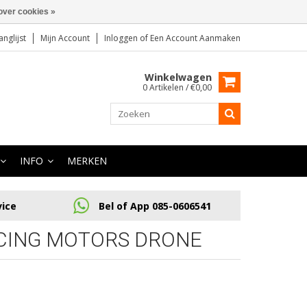
over cookies »
anglijst
Mijn Account
Inloggen
of
Een Account Aanmaken
Winkelwagen
0 Artikelen / €0,00
INFO
MERKEN
vice
Bel of App 085-0606541
CING MOTORS DRONE