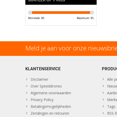
Minimale: €
0
Maximum: €
5
Meld je aan voor onze nieuwsbri
KLANTENSERVICE
PRODU
Disclaimer
Alle 
Over Speeddrones
Nieuw
Algemene voorwaarden
Aanbi
Privacy Policy
Merk
Betalingsmogelijkheden
Tags
Zendingen en retouren
RSS-f