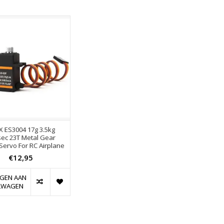
 ES3004 17g 3.5kg
sec 23T Metal Gear
Servo For RC Airplane
€12,95
GEN AAN
LWAGEN