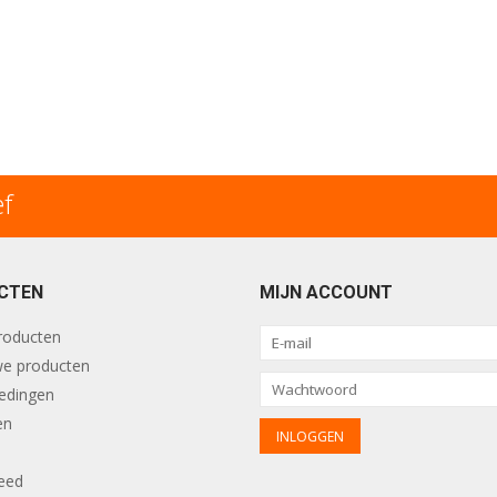
ef
CTEN
MIJN ACCOUNT
producten
e producten
edingen
en
eed