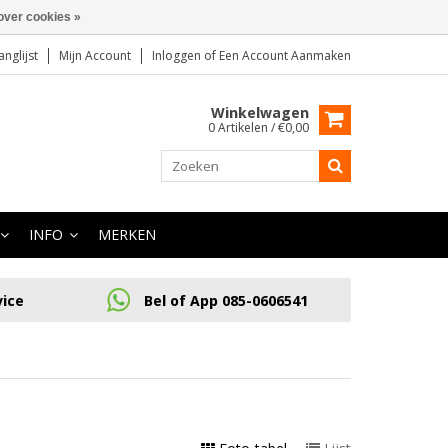
over cookies »
anglijst
Mijn Account
Inloggen
of
Een Account Aanmaken
Winkelwagen
0 Artikelen / €0,00
INFO
MERKEN
vice
Bel of App 085-0606541