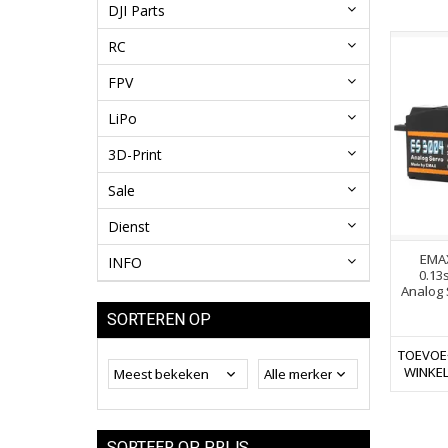
DJI Parts
RC
FPV
LiPo
3D-Print
Sale
Dienst
EMAX
INFO
0.13
Analog 
SORTEREN OP
TOEVOE
WINKE
SORTEER OP PRIJS