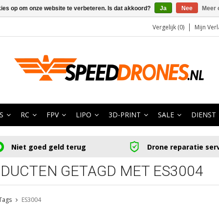
kies op om onze website te verbeteren. Is dat akkoord?
Ja
Nee
Meer 
Vergelijk (0)
Mijn Verl
S
RC
FPV
LIPO
3D-PRINT
SALE
DIENST
Niet goed geld terug
Drone reparatie ser
DUCTEN GETAGD MET ES3004
Tags
ES3004