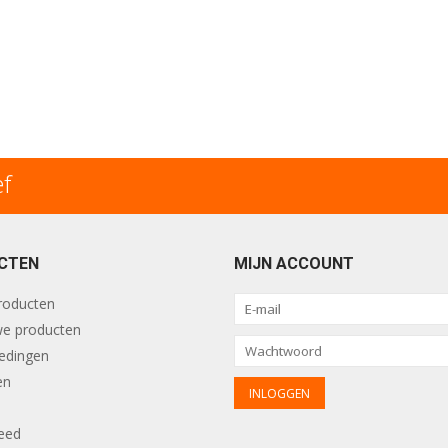
ef
CTEN
MIJN ACCOUNT
producten
e producten
edingen
en
eed