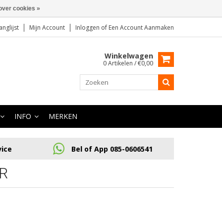
over cookies »
anglijst
Mijn Account
Inloggen
of
Een Account Aanmaken
Winkelwagen
0 Artikelen / €0,00
INFO
MERKEN
vice
Bel of App 085-0606541
R