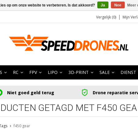
kies op om onze website te verbeteren. Is dat akkoord?
Ja
Nee
Meer 
Vergelijk (0)
Mijn Verl
S
RC
FPV
LIPO
3D-PRINT
SALE
DIENST
Niet goed geld terug
Drone reparatie ser
DUCTEN GETAGD MET F450 GEA
Tags
f450 gear