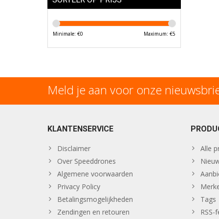
Minimale: €
0
Maximum: €
5
Meld je aan voor onze nieuwsbri
KLANTENSERVICE
PRODU
Disclaimer
Alle 
Over Speeddrones
Nieuw
Algemene voorwaarden
Aanbi
Privacy Policy
Merk
Betalingsmogelijkheden
Tags
Zendingen en retouren
RSS-f