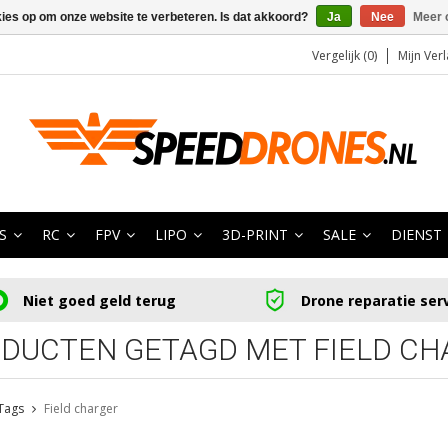
kies op om onze website te verbeteren. Is dat akkoord?
Ja
Nee
Meer 
Vergelijk (0)
Mijn Verl
S
RC
FPV
LIPO
3D-PRINT
SALE
DIENST
Niet goed geld terug
Drone reparatie ser
DUCTEN GETAGD MET FIELD CH
Tags
Field charger