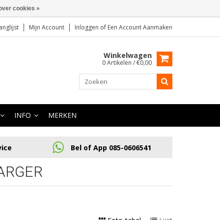
over cookies »
anglijst
Mijn Account
Inloggen
of
Een Account Aanmaken
Winkelwagen
0 Artikelen / €0,00
INFO
MERKEN
vice
Bel of App 085-0606541
ARGER