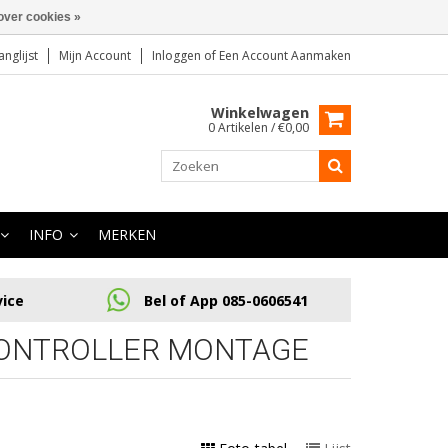
over cookies »
anglijst
Mijn Account
Inloggen
of
Een Account Aanmaken
Winkelwagen
0 Artikelen / €0,00
INFO
MERKEN
vice
Bel of App 085-0606541
CONTROLLER MONTAGE