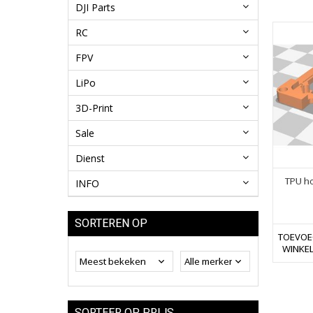
DJI Parts
RC
FPV
LiPo
3D-Print
Sale
Dienst
TPU ho
INFO
SORTEREN OP
TOEVOE
WINKE
SORTEER OP PRIJS