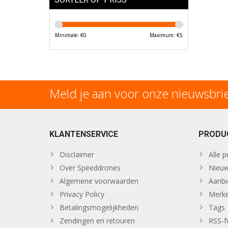
Minimale: €
0
Maximum: €
5
Meld je aan voor onze nieuwsbri
KLANTENSERVICE
PRODU
Disclaimer
Alle 
Over Speeddrones
Nieuw
Algemene voorwaarden
Aanbi
Privacy Policy
Merk
Betalingsmogelijkheden
Tags
Zendingen en retouren
RSS-f