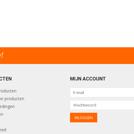
ef
CTEN
MIJN ACCOUNT
producten
e producten
edingen
en
eed