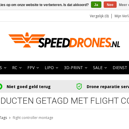
kies op om onze website te verbeteren. Is dat akkoord?
Ja
Nee
Meer 
Vergelijk (0)
Mijn Verl
S
RC
FPV
LIPO
3D-PRINT
SALE
DIENST
Niet goed geld terug
Drone reparatie ser
DUCTEN GETAGD MET FLIGHT 
Tags
flight controller montage