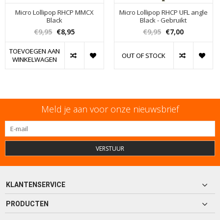
Micro Lollipop RHCP MMCX
Micro Lollipop RHCP UFL angle
Black
Black - Gebruikt
€9,95
€8,95
€9,95
€7,00
TOEVOEGEN AAN
OUT OF STOCK
WINKELWAGEN
Meld je aan voor onze nieuwsbrief
VERSTUUR
KLANTENSERVICE
PRODUCTEN