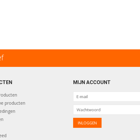
ef
CTEN
MIJN ACCOUNT
producten
e producten
edingen
en
eed