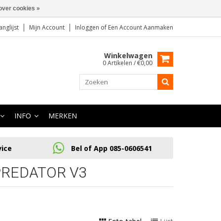
over cookies »
anglijst
Mijn Account
Inloggen
of
Een Account Aanmaken
Winkelwagen
0 Artikelen / €0,00
INFO
MERKEN
vice
Bel of App 085-0606541
PREDATOR V3