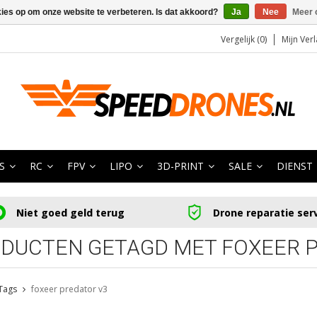
kies op om onze website te verbeteren. Is dat akkoord?
Ja
Nee
Meer 
Vergelijk (0)
Mijn Verl
S
RC
FPV
LIPO
3D-PRINT
SALE
DIENST
Niet goed geld terug
Drone reparatie ser
DUCTEN GETAGD MET FOXEER 
Tags
foxeer predator v3