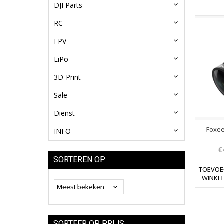
DJI Parts
RC
FPV
LiPo
3D-Print
Sale
Dienst
Foxee
INFO
€
SORTEREN OP
TOEVOE
WINKE
SORTEER OP PRIJS