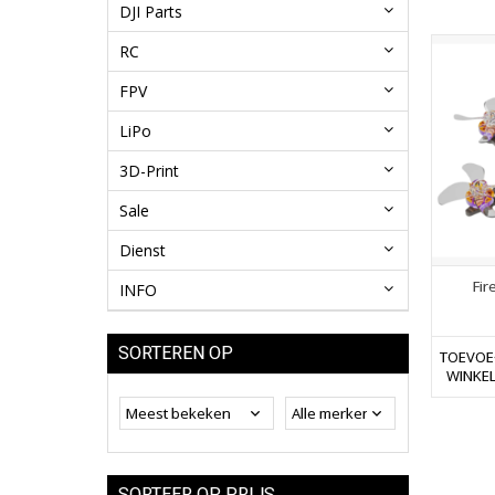
DJI Parts
RC
FPV
LiPo
3D-Print
Sale
Dienst
Fir
INFO
SORTEREN OP
TOEVOE
WINKE
SORTEER OP PRIJS