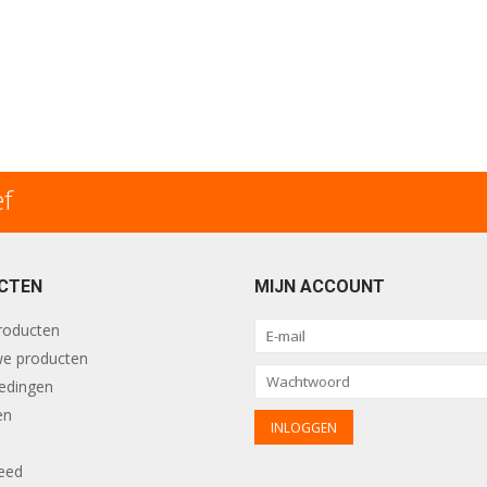
ef
CTEN
MIJN ACCOUNT
producten
e producten
edingen
en
eed