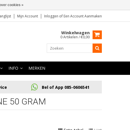
over cookies »
anglijst
Mijn Account
Inloggen
of
Een Account Aanmaken
Winkelwagen
0 Artikelen / €0,00
INFO
MERKEN
vice
Bel of App 085-0606541
NE 50 GRAM