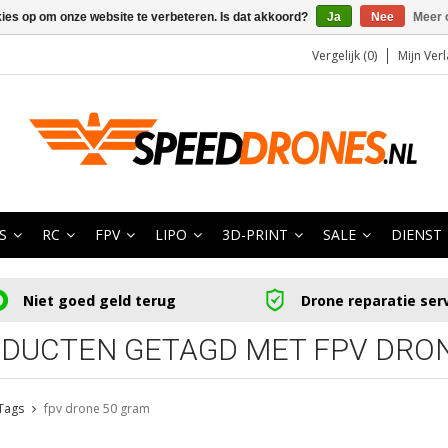
kies op om onze website te verbeteren. Is dat akkoord?
Ja
Nee
Meer 
Vergelijk (0)
Mijn Verl
S
RC
FPV
LIPO
3D-PRINT
SALE
DIENST
Niet goed geld terug
Drone reparatie ser
DUCTEN GETAGD MET FPV DRO
Tags
fpv drone 50 gram