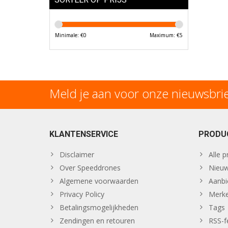
Minimale: €
0
Maximum: €
5
Meld je aan voor onze nieuwsbri
KLANTENSERVICE
PRODU
Disclaimer
Alle 
Over Speeddrones
Nieuw
Algemene voorwaarden
Aanbi
Privacy Policy
Merk
Betalingsmogelijkheden
Tags
Zendingen en retouren
RSS-f