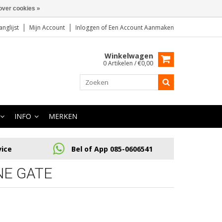
over cookies »
anglijst
Mijn Account
Inloggen
of
Een Account Aanmaken
Winkelwagen
0 Artikelen / €0,00
INFO
MERKEN
vice
Bel of App 085-0606541
NE GATE