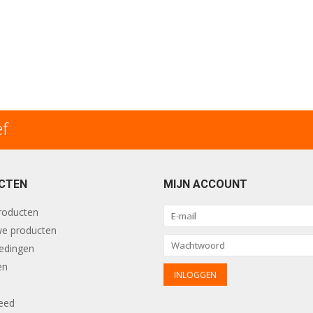
ef
CTEN
MIJN ACCOUNT
producten
e producten
edingen
en
eed