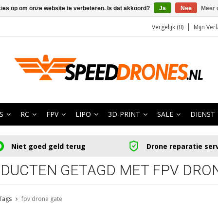
kies op om onze website te verbeteren. Is dat akkoord?
Ja
Nee
Meer 
Vergelijk (0)
Mijn Verl
S
RC
FPV
LIPO
3D-PRINT
SALE
DIENST
Niet goed geld terug
Drone reparatie ser
DUCTEN GETAGD MET FPV DRO
Tags
fpv drone gate