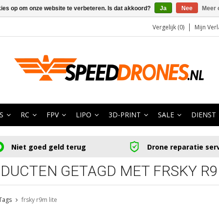
kies op om onze website te verbeteren. Is dat akkoord?
Ja
Nee
Meer 
Vergelijk (0)
Mijn Verl
S
RC
FPV
LIPO
3D-PRINT
SALE
DIENST
Niet goed geld terug
Drone reparatie ser
DUCTEN GETAGD MET FRSKY R9
Tags
frsky r9m lite