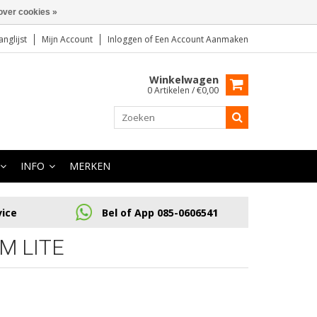
over cookies »
anglijst
Mijn Account
Inloggen
of
Een Account Aanmaken
Winkelwagen
0 Artikelen / €0,00
INFO
MERKEN
vice
Bel of App 085-0606541
M LITE