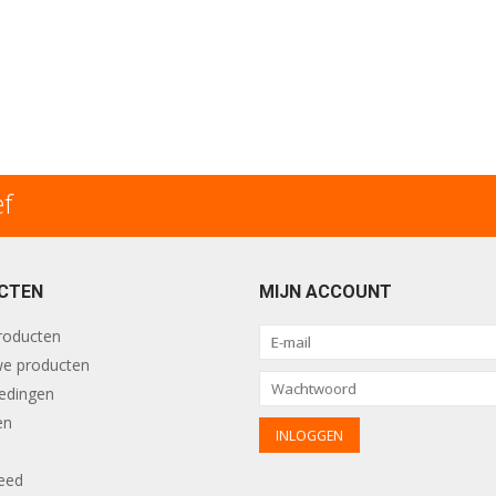
ef
CTEN
MIJN ACCOUNT
producten
e producten
edingen
en
eed