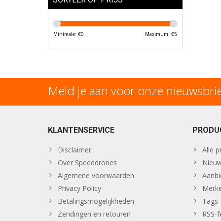
Minimale: €
0
Maximum: €
5
Meld je aan voor onze nieuwsbri
KLANTENSERVICE
PRODU
Disclaimer
Alle 
Over Speeddrones
Nieuw
Algemene voorwaarden
Aanbi
Privacy Policy
Merk
Betalingsmogelijkheden
Tags
Zendingen en retouren
RSS-f