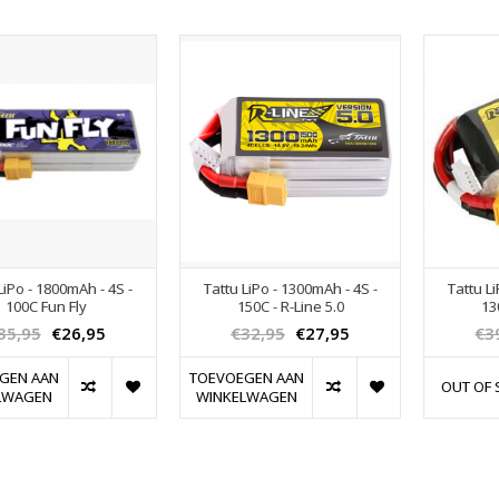
LiPo - 1800mAh - 4S -
Tattu LiPo - 1300mAh - 4S -
Tattu L
100C Fun Fly
150C - R-Line 5.0
13
35,95
€26,95
€32,95
€27,95
€3
GEN AAN
TOEVOEGEN AAN
OUT OF 
LWAGEN
WINKELWAGEN