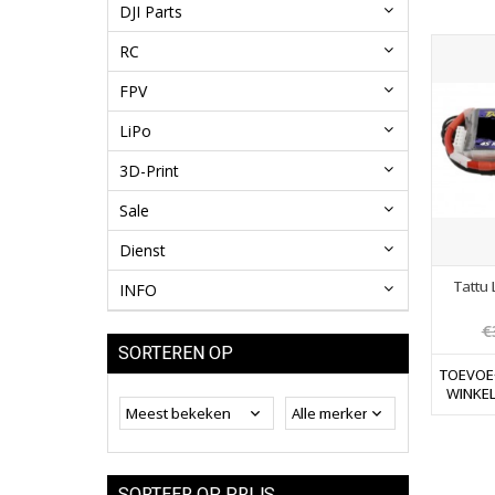
DJI Parts
RC
FPV
LiPo
3D-Print
Sale
Dienst
Tattu 
INFO
€
SORTEREN OP
TOEVOE
WINKE
SORTEER OP PRIJS