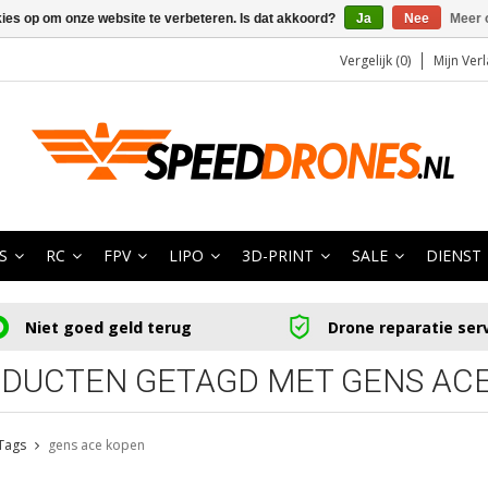
kies op om onze website te verbeteren. Is dat akkoord?
Ja
Nee
Meer 
Vergelijk (0)
Mijn Verl
S
RC
FPV
LIPO
3D-PRINT
SALE
DIENST
Niet goed geld terug
Drone reparatie ser
DUCTEN GETAGD MET GENS AC
Tags
gens ace kopen