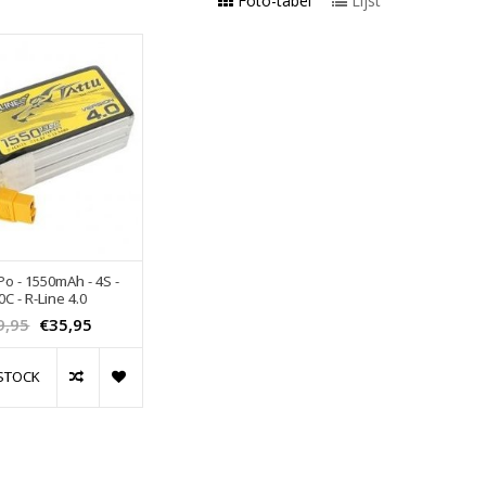
Foto-tabel
Lijst
iPo - 1550mAh - 4S -
0C - R-Line 4.0
9,95
€35,95
STOCK