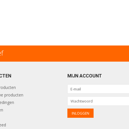
ef
CTEN
MIJN ACCOUNT
producten
e producten
edingen
en
eed