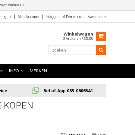
over cookies »
anglijst
Mijn Account
Inloggen
of
Een Account Aanmaken
Winkelwagen
0 Artikelen / €0,00
INFO
MERKEN
vice
Bel of App 085-0606541
E KOPEN