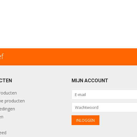
ef
CTEN
MIJN ACCOUNT
producten
e producten
edingen
en
eed