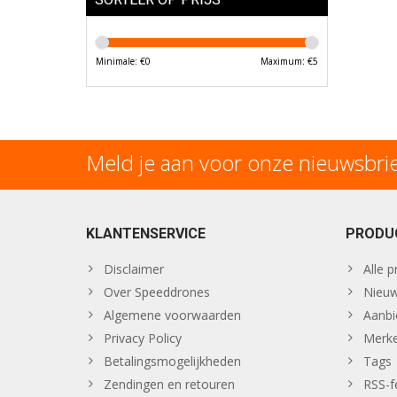
Minimale: €
0
Maximum: €
5
Meld je aan voor onze nieuwsbri
KLANTENSERVICE
PRODU
Disclaimer
Alle 
Over Speeddrones
Nieuw
Algemene voorwaarden
Aanbi
Privacy Policy
Merk
Betalingsmogelijkheden
Tags
Zendingen en retouren
RSS-f