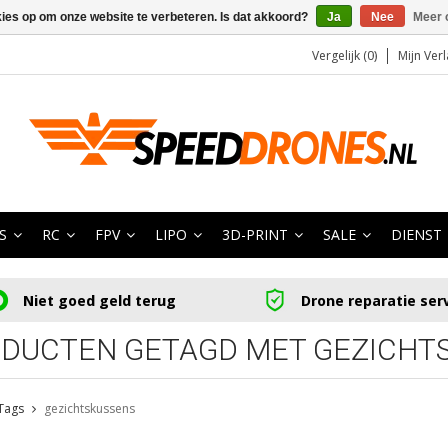
kies op om onze website te verbeteren. Is dat akkoord?
Ja
Nee
Meer 
Vergelijk (0)
Mijn Verl
S
RC
FPV
LIPO
3D-PRINT
SALE
DIENST
Niet goed geld terug
Drone reparatie ser
DUCTEN GETAGD MET GEZICHT
Tags
gezichtskussens