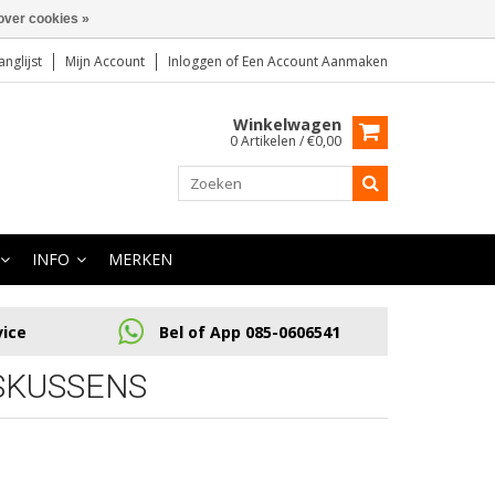
over cookies »
anglijst
Mijn Account
Inloggen
of
Een Account Aanmaken
Winkelwagen
0 Artikelen / €0,00
INFO
MERKEN
vice
Bel of App 085-0606541
SKUSSENS