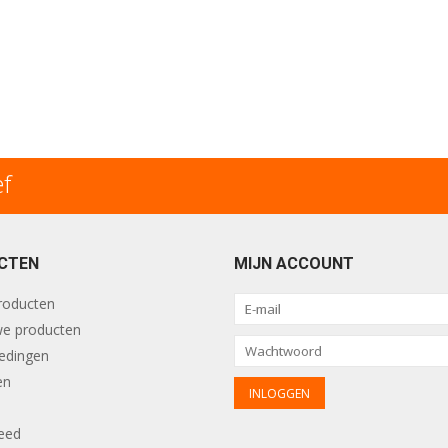
ef
CTEN
MIJN ACCOUNT
producten
e producten
edingen
en
eed