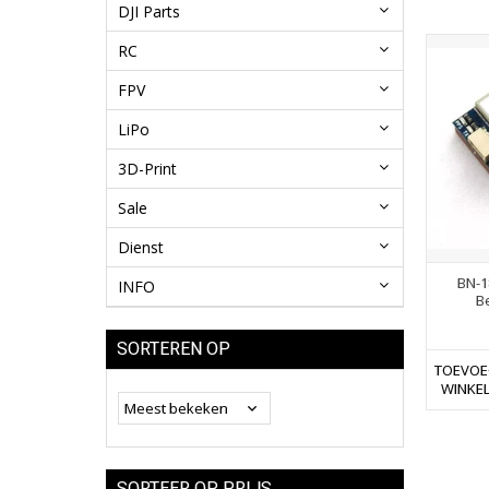
DJI Parts
RC
FPV
LiPo
3D-Print
Sale
Dienst
BN-1
INFO
B
SORTEREN OP
TOEVOE
WINKE
SORTEER OP PRIJS