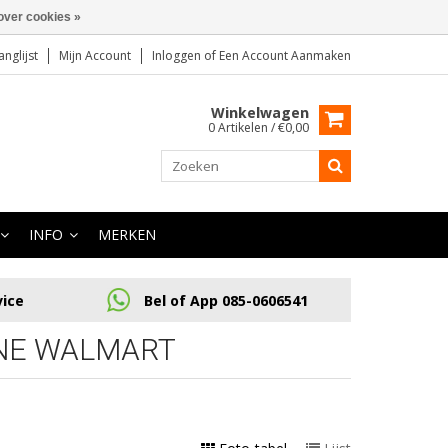
over cookies »
anglijst
Mijn Account
Inloggen
of
Een Account Aanmaken
Winkelwagen
0 Artikelen / €0,00
INFO
MERKEN
vice
Bel of App 085-0606541
NE WALMART