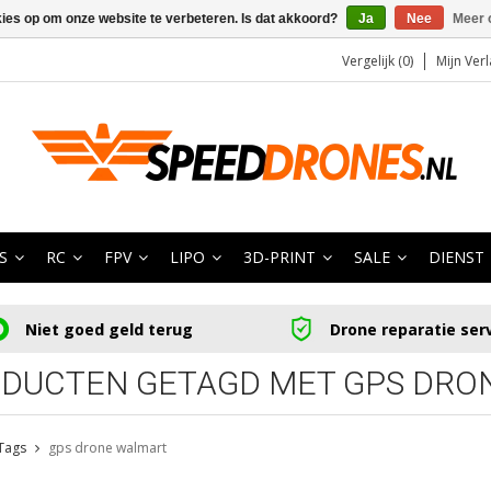
kies op om onze website te verbeteren. Is dat akkoord?
Ja
Nee
Meer 
Vergelijk (0)
Mijn Verl
S
RC
FPV
LIPO
3D-PRINT
SALE
DIENST
Niet goed geld terug
Drone reparatie ser
DUCTEN GETAGD MET GPS DRO
Tags
gps drone walmart