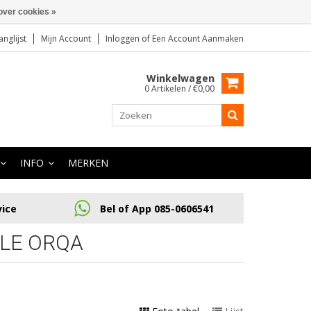
over cookies »
anglijst
Mijn Account
Inloggen
of
Een Account Aanmaken
Winkelwagen
0 Artikelen / €0,00
INFO
MERKEN
vice
Bel of App 085-0606541
LE ORQA