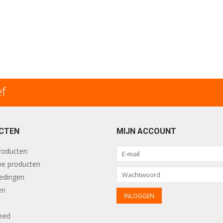
ef
CTEN
MIJN ACCOUNT
producten
e producten
edingen
en
eed