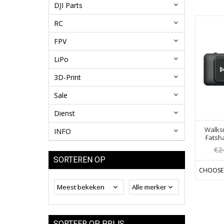
DJI Parts
RC
FPV
LiPo
3D-Print
Sale
Dienst
Walksn
INFO
Fatsh
€2
SORTEREN OP
CHOOSE
SORTEER OP PRIJS