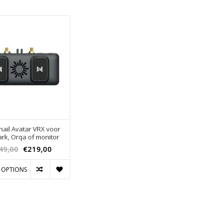
ail Avatar VRX voor
ark, Orqa of monitor
49,00
€219,00
 OPTIONS