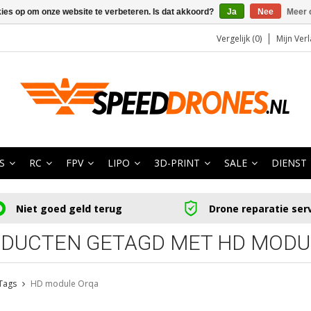
kies op om onze website te verbeteren. Is dat akkoord?
Ja
Nee
Meer 
Vergelijk (0)
Mijn Verl
S
RC
FPV
LIPO
3D-PRINT
SALE
DIENST
Niet goed geld terug
Drone reparatie ser
DUCTEN GETAGD MET HD MODU
Tags
HD module Orqa